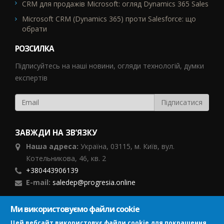
CRM для продажів Microsoft: огляд Dynamics 365 Sales
Microsoft CRM (Dynamics 365) проти Salesforce: що
обрати
РОЗСИЛКА
Підписуйтесь на наші новини, огляди технологій, думки
експертів
ЗАВЖДИ НА ЗВ’ЯЗКУ
Наша адреса:
Україна,
03115, м. Київ, вул.
Котельникова, 46,
кв. 2
+380443906139
E-mail:
saledep@progresia.online
Ми використовуємо файли cookie
ПІДПИСУЙСЯ
Цей вебсайт використовує файли cookie для покращення