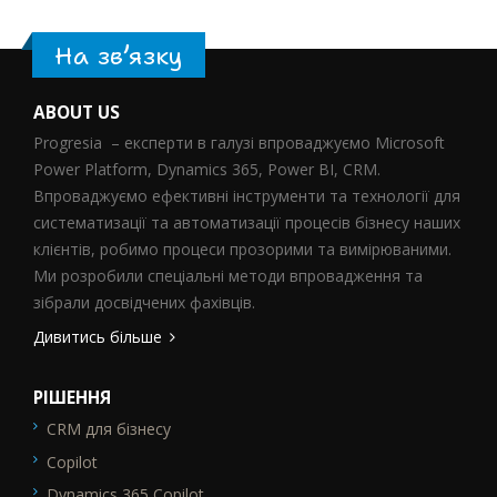
На зв’язку
ABOUT US
Progresia – експерти в галузі впроваджуємо Microsoft
Power Platform, Dynamics 365, Power BI, CRM.
Впроваджуємо ефективні інструменти та технології для
систематизації та автоматизації процесів бізнесу наших
клієнтів, робимо процеси прозорими та вимірюваними.
Ми розробили спеціальні методи впровадження та
зібрали досвідчених фахівців.
Дивитись більше
РІШЕННЯ
CRM для бізнесу
SEO_FTR1
Copilot
Dynamics 365 Copilot