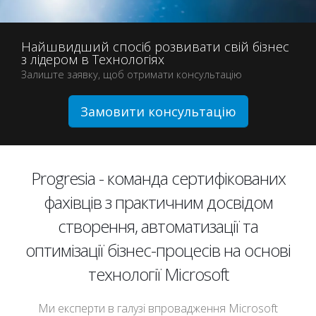
Найшвидший спосіб розвивати свій бізнес
з лідером в Технологіях
Залиште заявку, щоб отримати консультацію
Замовити консультацію
Progresia - команда сертифікованих
фахівців з практичним досвідом
створення, автоматизації та
оптимізації бізнес-процесів на основі
технології Microsoft
Ми експерти в галузі впровадження Microsoft