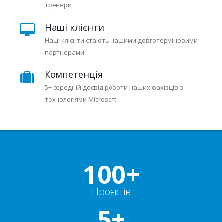
тренери
Наші клієнти
Наші клієнти стають нашими довготерміновими
партнерами
Компетенція
5+ середній досвід роботи наших фахівців з
технологіями Microsoft
100+
Проєктів
5+