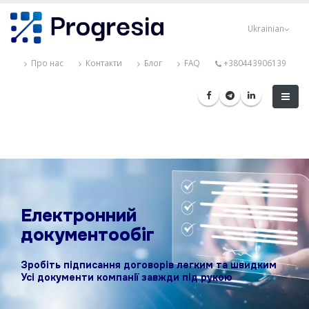
Перейти
Progresia
до
Ukrainian
основного
вмісту
Про нас
Контакти
Блог
FAQ
+380443906139
Електронний
документообіг
Зробіть підписання договорів легким та швидким
Усі документи компанії завжди під рукою