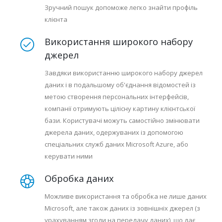
Зручний пошук допоможе легко знайти профіль
клієнта
Використання широкого набору
джерел
Завдяки використанню широкого набору джерел
даних і в подальшому об'єднання відомостей із
метою створення персональних інтерфейсів,
компанії отримують цілісну картину клієнтської
бази. Користувачі можуть самостійно змінювати
джерела даних, одержуваних із допомогою
спеціальних служб даних Microsoft Azure, або
керувати ними
Обробка даних
Можливе використання та обробка не лише даних
Microsoft, але також даних із зовнішніх джерел (з
урахуванням згоди на передачу даних), що дає