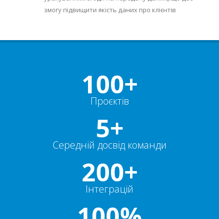
змогу підвищити якість даних про клієнтів
100+
Проєктів
5+
Середній досвід команди
200+
Інтеграцій
100%