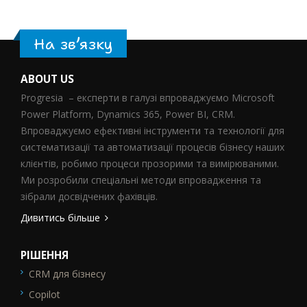
На зв’язку
ABOUT US
Progresia – експерти в галузі впроваджуємо Microsoft
Power Platform, Dynamics 365, Power BI, CRM.
Впроваджуємо ефективні інструменти та технології для
систематизації та автоматизації процесів бізнесу наших
клієнтів, робимо процеси прозорими та вимірюваними.
Ми розробили спеціальні методи впровадження та
зібрали досвідчених фахівців.
Дивитись більше
РІШЕННЯ
CRM для бізнесу
SEO_FTR1
Copilot