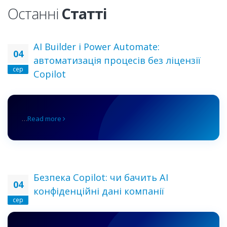
Останні
Статті
AI Builder і Power Automate:
04
автоматизація процесів без ліцензії
сер
Copilot
…
Read more
Безпека Copilot: чи бачить AI
04
конфіденційні дані компанії
сер