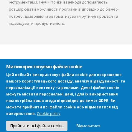
інструментами. Гнучкі точки взаємодії допомагають
розширювати можливості програми відповідно до бізнес-
потреб, дозволяючи автоматизувати рутинні процеси та
підвищувати продуктивність.
Ми використовуємо файли cookie
Прості кроки для впровадження
Цей вебсайт використовує файли cookie для покращення
рішення
вашого користувацького досвіду, аналізу відвідуваності та
персоналізації контенту та реклами. Деякі файли cookie
Впровадження наших рішень відбувається за чітко
можуть містити персональні дані, і для їх використання
визначеним процесом, що забезпечує
нам потрібна ваша згода відповідно до вимог GDPR. Ви
ефективність, мінімізацію ризиків і швидку окупність
можете прийняти всі файли cookie або відмовитися від
інвестицій. Завдяки структурованому підходу ви
Cookie policy
використання.
отримуєте потужний інструмент для автоматизації
Прийняти всі файли cookie
та цифрової трансформації вашого бізнесу.
Відмовитися