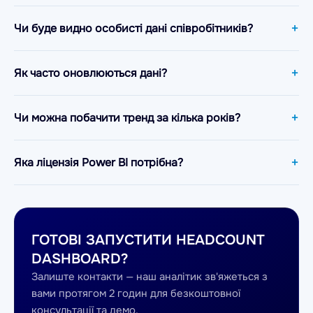
Чи буде видно особисті дані співробітників?
Як часто оновлюються дані?
Чи можна побачити тренд за кілька років?
Яка ліцензія Power BI потрібна?
ГОТОВІ ЗАПУСТИТИ HEADCOUNT
DASHBOARD?
Залиште контакти — наш аналітик зв'яжеться з
вами протягом 2 годин для безкоштовної
консультації та демо.