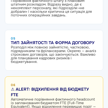
Порівняння фактичного штату з плановим
штатним розкладом. Відразу видно, де є
некомплект персоналу, які підрозділи «не
добрали» і наскільки критична ця ситуація для
поточних операційних завдань.
05
ТИП ЗАЙНЯТОСТІ ТА ФОРМА ДОГОВОРУ
Розподіл між повною зайнятістю, частковою,
підрядниками та фрілансерами. Окремо — аналіз
строкових договорів, що закінчуються. Важливо
для планування кадрових ризиків і
бюджетування.
06
⚠ ALERT: ВІДХИЛЕННЯ ВІД БЮДЖЕТУ
FTE
Автоматичне порівняння фактичного headcount
із запланованим бюджетом FTE (Full-Time
Equivalent). Якщо відхилення перевищує поріг —