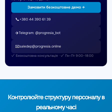
Замовити безкоштовне демо →
📞
+380 44 390 61 39
✈️
Telegram: @progresia_bot
📧
saledep@progresia.online
✓ Безкоштовна консультація · ✓ Пн–Пт 9:00–18:00
Контролюйте структуру персоналу в
реальному часі