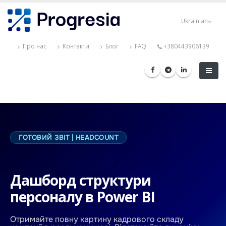
Перейти
Progresia
до
Ukrainian
основного
вмісту
Про нас
Контакти
Блог
FAQ
+380443906139
ГОТОВИЙ ЗВІТ | HEADCOUNT
Дашборд структури
персоналу в Power BI
Отримайте повну картину кадрового складу