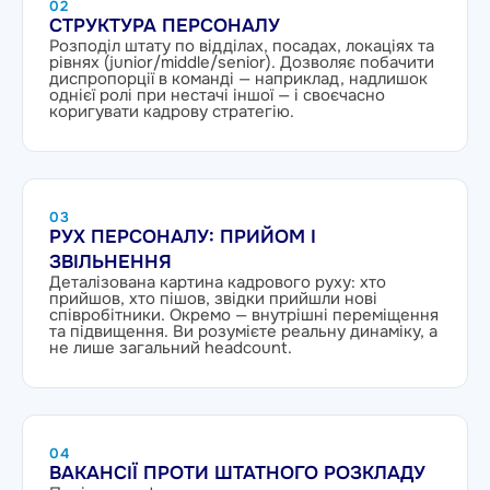
02
СТРУКТУРА ПЕРСОНАЛУ
Розподіл штату по відділах, посадах, локаціях та
рівнях (junior/middle/senior). Дозволяє побачити
диспропорції в команді — наприклад, надлишок
однієї ролі при нестачі іншої — і своєчасно
коригувати кадрову стратегію.
03
РУХ ПЕРСОНАЛУ: ПРИЙОМ І
ЗВІЛЬНЕННЯ
Деталізована картина кадрового руху: хто
прийшов, хто пішов, звідки прийшли нові
співробітники. Окремо — внутрішні переміщення
та підвищення. Ви розумієте реальну динаміку, а
не лише загальний headcount.
04
ВАКАНСІЇ ПРОТИ ШТАТНОГО РОЗКЛАДУ