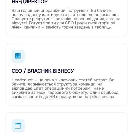
HR-ДИРЕКТОР
Ваш головний операційний інструмент. Ви бачите
повну кадрову картину: хто є, хто іде, де некомплект.
Плануєте рекрутинг і ротацію на основі даних, а не на
відчутті. Готуєте звіти для CEO і ради директорів за
лічені хвилини — замість годин зведень з таблиць.
🏢
CEO / ВЛАСНИК БІЗНЕСУ
Headcount — це одна з ключових статей витрат. Ви
бачите, як змінюється структура команди, чи
відповідає штат операційним потребам і чи не
виходите за межі кадрового бюджету. Один дашборд
замість запитів до HR щоразу, коли потрібна цифра.
🗂