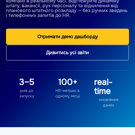
компанії в реальному часі. Відстежуйте динаміку
штату, вакансії, рух персоналу та відхилення від
планового штатного розкладу — без ручних зведень
і телефонних запитів до HR.
Отримати демо дашборду
Дивитись усі звіти
3–5
100+
real-
time
днів до
HR-метрик в
запуску
одному місці
оновлення
даних