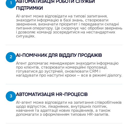
АВТОМАТИЗАЦІЯ РОБОТИ СЛУЖБИ
1
ПІДТРИМКИ
AI-агент може відповідати на типові запитання,
знаходити інформацію в базі знань, створювати
звернення, визначати пріоритет і передавати складні
питання оператору. Це скорочує час обробки звернень
і дозволяє команді зосередитися на нестандартних
ситуаціях.
AI-ПОМІЧНИК ДЛЯ ВІДДІЛУ ПРОДАЖІВ
2
Агент допомагає менеджерам знаходити інформацію
про клієнтів, створювати комерційні пропозиції,
готуватися до зустрічей, оновлювати CRM і
нагадувати про наступні кроки — все в режимі діалогу.
АВТОМАТИЗАЦІЯ HR-ПРОЦЕСІВ
3
AI-агент може відповідати на запитання співробітників
щодо відпусток, лікарняних, внутрішніх політик,
навчання та адаптації нових працівників, а також
допомагати з оформленням типових HR-запитів.