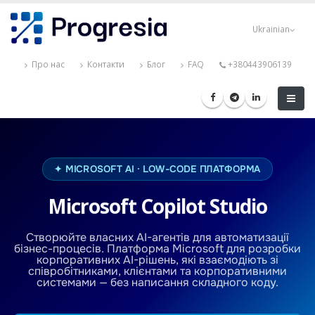
Перейти
Progresia
до
Ukrainian
основного
вмісту
Про нас
Контакти
Блог
FAQ
+380443906139
✦ MICROSOFT AI · LOW-CODE ПЛАТФОРМА
Microsoft Copilot Studio
Створюйте власних AI-агентів для автоматизації
бізнес-процесів. Платформа Microsoft для розробки
корпоративних AI-рішень, які взаємодіють зі
співробітниками, клієнтами та корпоративними
системами — без написання складного коду.