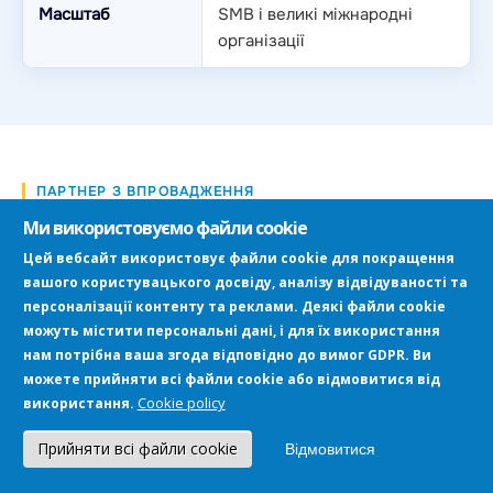
Масштаб
SMB і великі міжнародні
організації
ПАРТНЕР З ВПРОВАДЖЕННЯ
Чому варто впроваджувати Microsoft
Ми використовуємо файли cookie
Copilot Studio разом із Progresia
Цей вебсайт використовує файли cookie для покращення
вашого користувацького досвіду, аналізу відвідуваності та
Створення AI-агента — це не лише налаштування
персоналізації контенту та реклами. Деякі файли cookie
платформи. Найважливіше — правильно зрозуміти
можуть містити персональні дані, і для їх використання
бізнес-процеси компанії та спроєктувати сценарії,
які дійсно принесуть користь.
нам потрібна ваша згода відповідно до вимог GDPR. Ви
можете прийняти всі файли cookie або відмовитися від
Cookie policy
використання.
НАШІ ПОСЛУГИ
Прийняти всі файли cookie
Відмовитися