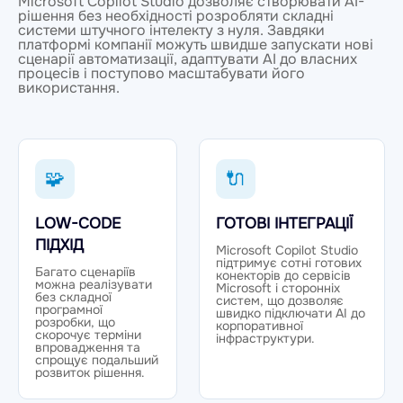
Microsoft Copilot Studio дозволяє створювати AI-
рішення без необхідності розробляти складні
системи штучного інтелекту з нуля. Завдяки
платформі компанії можуть швидше запускати нові
сценарії автоматизації, адаптувати AI до власних
процесів і поступово масштабувати його
використання.
🧩
🔌
LOW-CODE
ГОТОВІ ІНТЕГРАЦІЇ
ПІДХІД
Microsoft Copilot Studio
підтримує сотні готових
Багато сценаріїв
конекторів до сервісів
можна реалізувати
Microsoft і сторонніх
без складної
систем, що дозволяє
програмної
швидко підключати AI до
розробки, що
корпоративної
скорочує терміни
інфраструктури.
впровадження та
спрощує подальший
розвиток рішення.