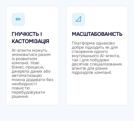
✏
📐
ГНУЧКІСТЬ І
МАСШТАБОВАНІСТЬ
КАСТОМІЗАЦІЯ
Платформа однаково
добре підходить як для
AI-агенти можуть
створення одного
змінюватися разом
внутрішнього AI-агента,
із розвитком
так і для побудови
компанії. Нові
десятків спеціалізованих
бізнес-процеси,
агентів для різних
джерела даних або
підрозділів компанії.
автоматизацію
можна додавати без
необхідності
повністю
перебудовувати
рішення.