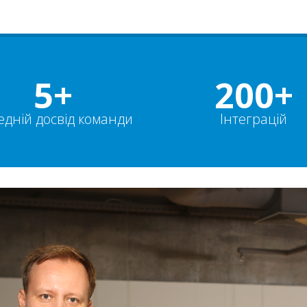
5+
200+
едній досвід команди
Інтеграцій