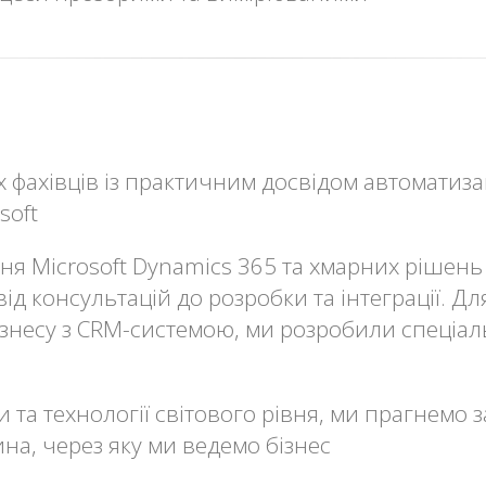
 фахівців із практичним досвідом автоматизаці
soft
ня Microsoft Dynamics 365 та хмарних рішен
ід консультацій до розробки та інтеграції. Д
знесу з CRM-системою, ми розробили спеціал
 та технології світового рівня, ми прагнем
чина, через яку ми ведемо бізнес