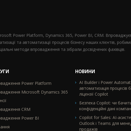
crosoft Power Platform, Dynamics 365, Power BI, CRM. Впроваджу
атизації та автоматизації процесів бізнесу наших клієнтів, роби
іальні методи впровадження та зібрали досвідчених фахівців.
УГИ
НОВИНИ
AI Builder і Power Automat
вадження Power Platform
TR2
автоматизація процесів 
вадження Microsoft Dynamics 365
ліцензії Copilot
нсії
Безпека Copilot: чи бачит
конфіденційні дані компані
овадження CRM
Copilot for Sales: AI-асист
вадження Power BI
Outlook і Teams для мене
чання
продажів