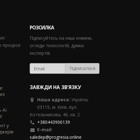
РОЗСИЛКА
ємо
Підписуйтесь на наші новини,
мо процеси
огляди технологій, думки
експертів
ЗАВЖДИ НА ЗВ’ЯЗКУ
e:
без
Наша адреса:
Україна,
03115, м. Київ, вул.
ь AI
Котельникова, 46,
кв. 2
ї
+380443906139
ент у
E-mail:
джерів
saledep@progresia.online