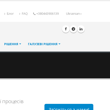
Блог
FAQ
+380443906139
Ukrainian
РІШЕННЯ
ГАЛУЗЕВІ РІШЕННЯ
ї процесів
Зв'яжіться з нами!