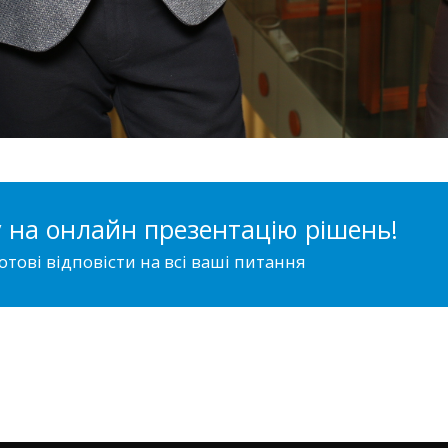
 на онлайн презентацію рішень!
отові відповісти на всі ваші питання