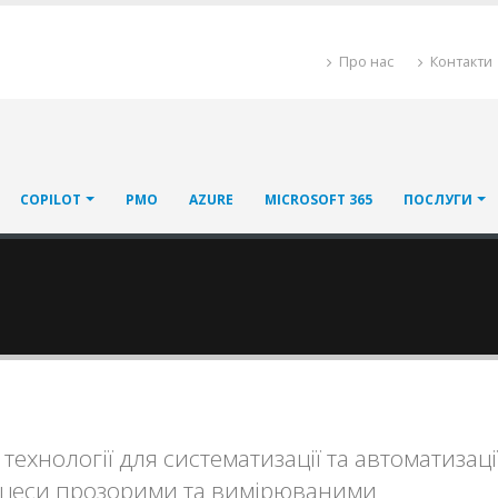
Про нас
Контакти
COPILOT
PMO
AZURE
MICROSOFT 365
ПОСЛУГИ
технології для систематизації та автоматизаці
роцеси прозорими та вимірюваними