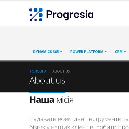
Перейти
Progresia
до
основного
вмісту
Main
DYNAMICS 365
POWER PLATFORM
CRM
navigation
Рядок
ГОЛОВНА
ABOUT US
About us
навіґації
Наша
місія
Надавати ефективні інструменти та 
бізнесу наших клієнтів, робити п