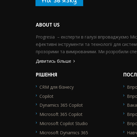
На зв’язку
ABOUT US
Progresia – експерти в галузі впроваджуємо Mi
ефективні інструменти та технології для систем
прозорими та вимірюваними. Ми розробили спец
Дивитись більше
РІШЕННЯ
ПОСЛ
CRM для бізнесу
Впро
SEO_FTR1
SEO_F
Copilot
Впро
Dynamics 365 Copilot
Вака
Microsoft 365 Copilot
Впр
Microsoft Copilot Studio
Впро
Microsoft Dynamics 365
Нав