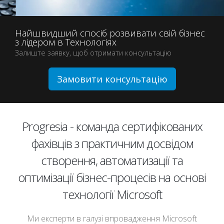
Найшвидший спосіб розвивати свій бізнес
з лідером в Технологіях
Залиште заявку, щоб отримати консультацію
Замовити консультацію
Progresia - команда сертифікованих
фахівців з практичним досвідом
створення, автоматизації та
оптимізації бізнес-процесів на основі
технології Microsoft
Ми експерти в галузі впровадження Microsoft