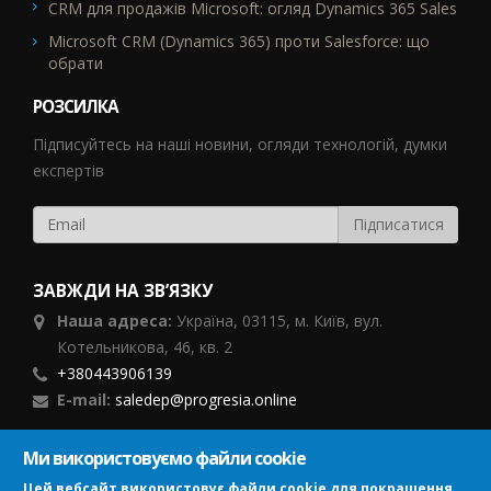
CRM для продажів Microsoft: огляд Dynamics 365 Sales
Microsoft CRM (Dynamics 365) проти Salesforce: що
обрати
РОЗСИЛКА
Підписуйтесь на наші новини, огляди технологій, думки
експертів
ЗАВЖДИ НА ЗВ’ЯЗКУ
Наша адреса:
Україна,
03115, м. Київ, вул.
Котельникова, 46,
кв. 2
+380443906139
E-mail:
saledep@progresia.online
Ми використовуємо файли cookie
ПІДПИСУЙСЯ
Цей вебсайт використовує файли cookie для покращення