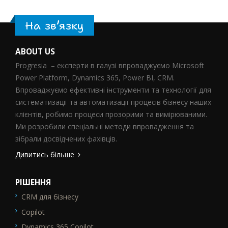
На зв’язку
ABOUT US
Progresia – експерти в галузі впроваджуємо Microsoft
Power Platform, Dynamics 365, Power BI, CRM.
Впроваджуємо ефективні інструменти та технології для
систематизації та автоматизації процесів бізнесу наших
клієнтів, робимо процеси прозорими та вимірюваними.
Ми розробили спеціальні методи впровадження та
зібрали досвідчених фахівців.
Дивитись більше
РІШЕННЯ
CRM для бізнесу
SEO_FTR1
Copilot
Dynamics 365 Copilot