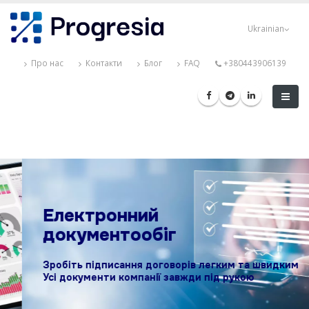
Перейти
Progresia
до
Ukrainian
основного
вмісту
Про нас
Контакти
Блог
FAQ
+380443906139
Електронний
документообіг
Зробіть підписання договорів легким та швидким
Усі документи компанії завжди під рукою