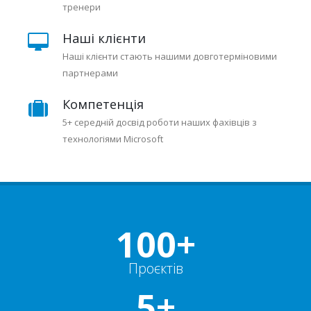
тренери
Наші клієнти
Наші клієнти стають нашими довготерміновими
партнерами
Компетенція
5+ середній досвід роботи наших фахівців з
технологіями Microsoft
100+
Проєктів
5+