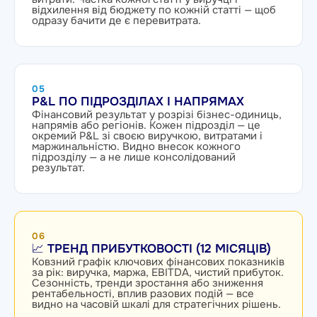
відхилення від бюджету по кожній статті — щоб
одразу бачити де є перевитрата.
05
P&L ПО ПІДРОЗДІЛАХ І НАПРЯМАХ
Фінансовий результат у розрізі бізнес-одиниць,
напрямів або регіонів. Кожен підрозділ — це
окремий P&L зі своєю виручкою, витратами і
маржинальністю. Видно внесок кожного
підрозділу — а не лише консолідований
результат.
06
📈 ТРЕНД ПРИБУТКОВОСТІ (12 МІСЯЦІВ)
Ковзний графік ключових фінансових показників
за рік: виручка, маржа, EBITDA, чистий прибуток.
Сезонність, тренди зростання або зниження
рентабельності, вплив разових подій — все
видно на часовій шкалі для стратегічних рішень.