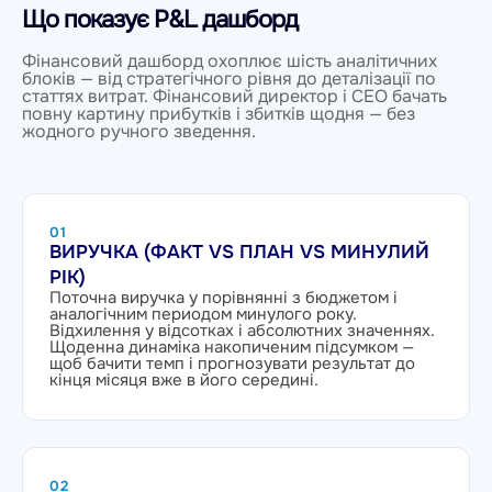
Що показує P&L дашборд
Фінансовий дашборд охоплює шість аналітичних
блоків — від стратегічного рівня до деталізації по
статтях витрат. Фінансовий директор і CEO бачать
повну картину прибутків і збитків щодня — без
жодного ручного зведення.
01
ВИРУЧКА (ФАКТ VS ПЛАН VS МИНУЛИЙ
РІК)
Поточна виручка у порівнянні з бюджетом і
аналогічним периодом минулого року.
Відхилення у відсотках і абсолютних значеннях.
Щоденна динаміка накопиченим підсумком —
щоб бачити темп і прогнозувати результат до
кінця місяця вже в його середині.
02