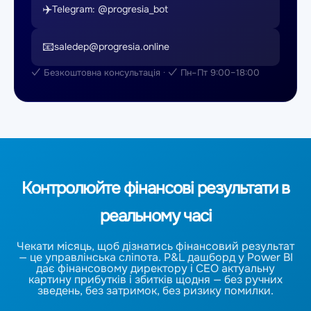
✈️
Telegram: @progresia_bot
📧
saledep@progresia.online
✓ Безкоштовна консультація · ✓ Пн–Пт 9:00–18:00
Контролюйте фінансові результати в
реальному часі
Чекати місяць, щоб дізнатись фінансовий результат
— це управлінська сліпота. P&L дашборд у Power BI
дає фінансовому директору і CEO актуальну
картину прибутків і збитків щодня — без ручних
зведень, без затримок, без ризику помилки.