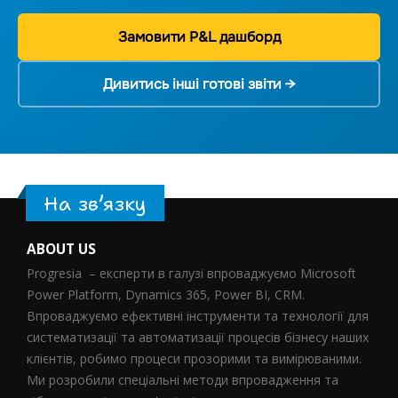
Замовити P&L дашборд
Дивитись інші готові звіти →
На зв’язку
ABOUT US
Progresia – експерти в галузі впроваджуємо Microsoft
Power Platform, Dynamics 365, Power BI, CRM.
Впроваджуємо ефективні інструменти та технології для
систематизації та автоматизації процесів бізнесу наших
клієнтів, робимо процеси прозорими та вимірюваними.
Ми розробили спеціальні методи впровадження та