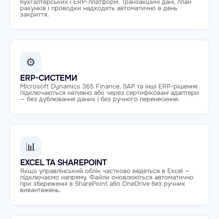
бухгалтерських і ERP-платформ. Транзакційні дані, план
рахунків і проводки надходять автоматично в день
закриття.
⚙
ERP-СИСТЕМИ
Microsoft Dynamics 365 Finance, SAP та інші ERP-рішення
підключаються нативно або через сертифіковані адаптери
— без дублювання даних і без ручного перенесення.
📊
EXCEL ТА SHAREPOINT
Якщо управлінський облік частково ведеться в Excel —
підключаємо напряму. Файли оновлюються автоматично
при збереженні в SharePoint або OneDrive без ручних
вивантажень.