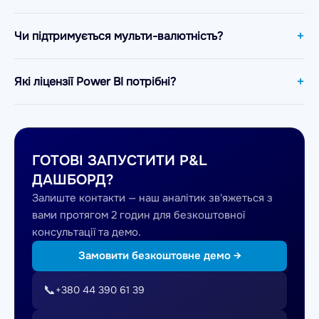
Чи підтримується мульти-валютність?
Які ліцензії Power BI потрібні?
ГОТОВІ ЗАПУСТИТИ P&L
ДАШБОРД?
Залиште контакти — наш аналітик зв'яжеться з
вами протягом 2 годин для безкоштовної
консультації та демо.
Замовити безкоштовне демо →
📞
+380 44 390 61 39