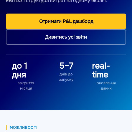
EBITDA і структура витрат на одному екрані.
Отримати P&L дашборд
Дивитись усі звіти
до 1
5–7
real-
дня
time
днів до
запуску
закриття
оновлення
місяця
даних
МОЖЛИВОСТІ