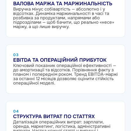
ВАЛОВА МАРЖА ТА МАРЖИНАЛЬНІСТЬ
Виручка мінус собівартість — абсолютно і у
відсотках. Динаміка маржинальності в часі та
розбивка за продуктами, напрямами або
підрозділами — щоб бачити, що реально «несе»
маржу, а що лише виручку.
03
EBITDA ТА ОПЕРАЦІЙНИЙ ПРИБУТОК
Ключовий показник операційної ефективності —
до амортизації та відсотків. Порівняння факту з
планом і попереднім роком. Тренд EBITDA-маржі
за останні 12 місяців дозволяє оцінити стійкість
операційної моделі.
04
СТРУКТУРА ВИТРАТ ПО СТАТТЯХ
Деталізація операційних витрат: зарплати,
оренда, маркетинг, логістика, адміністративні
витрати. Частка кожної статті у виручці і