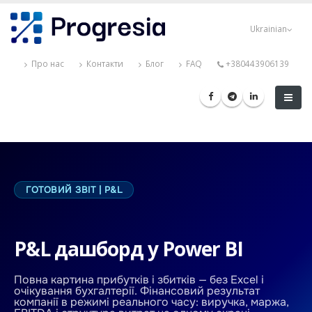
Перейти
Progresia
до
Ukrainian
основного
вмісту
Про нас
Контакти
Блог
FAQ
+380443906139
ГОТОВИЙ ЗВІТ | P&L
P&L дашборд у Power BI
Повна картина прибутків і збитків — без Excel і
очікування бухгалтерії. Фінансовий результат
компанії в режимі реального часу: виручка, маржа,