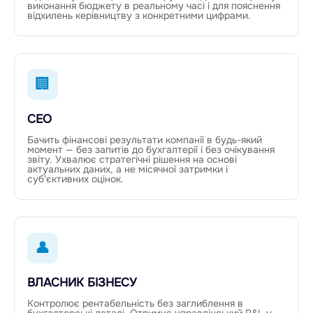
виконання бюджету в реальному часі і для пояснення
відхилень керівництву з конкретними цифрами.
🏢
CEO
Бачить фінансові результати компанії в будь-який
момент — без запитів до бухгалтерії і без очікування
звіту. Ухвалює стратегічні рішення на основі
актуальних даних, а не місячної затримки і
суб'єктивних оцінок.
👤
ВЛАСНИК БІЗНЕСУ
Контролює рентабельність без заглиблення в
бухгалтерські деталі. Отримує управлінський P&L у