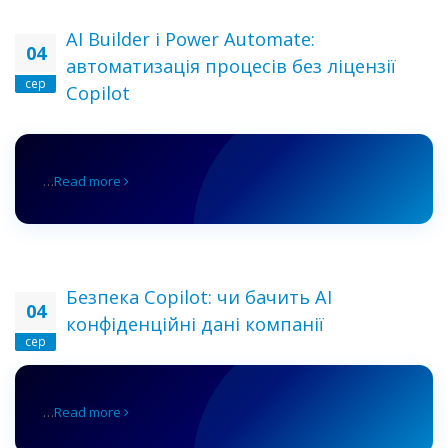
AI Builder і Power Automate:
04
автоматизація процесів без ліцензії
сер
Copilot
…
Read more
Безпека Copilot: чи бачить AI
04
конфіденційні дані компанії
сер
…
Read more