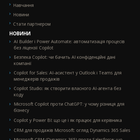
Навчання
Новини
Стати партнером
НОВИНИ
AI Builder і Power Automate: автоматизація процесів
без ліцензії Copilot
Безпека Copilot: чи бачить AI конфіденційні дані
компанії
Copilot for Sales: AI-асистент у Outlook і Teams для
менеджерів продажів
Copilot Studio: як створити власного AI-агента без
коду
Microsoft Copilot проти ChatGPT: у чому різниця для
бізнесу
Copilot у Power BI: що це і як працює для керівника
CRM для продажів Microsoft: огляд Dynamics 365 Sales
Microsoft CRM (Dynamics 365) проти Salesforce: що