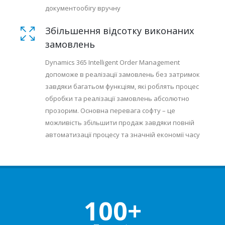
документообігу вручну
Збільшення відсотку виконаних
замовлень
Dynamics 365 Intelligent Order Management
допоможе в реалізації замовлень без затримок
завдяки багатьом функціям, які роблять процес
обробки та реалізації замовлень абсолютно
прозорим. Основна перевага софту – це
можливість збільшити продаж завдяки повній
автоматизації процесу та значній економії часу
100+