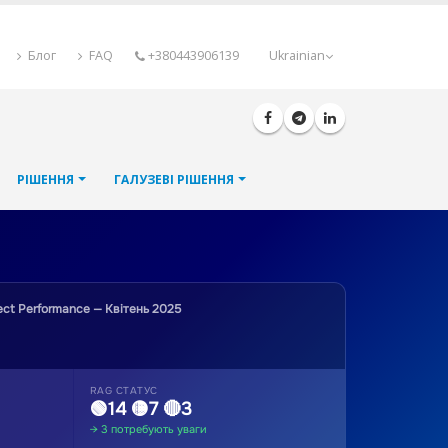
Блог
FAQ
+380443906139
Ukrainian
РІШЕННЯ
ГАЛУЗЕВІ РІШЕННЯ
ect Performance — Квітень 2025
RAG СТАТУС
🟢14 🟡7 🔴3
→ 3 потребують уваги