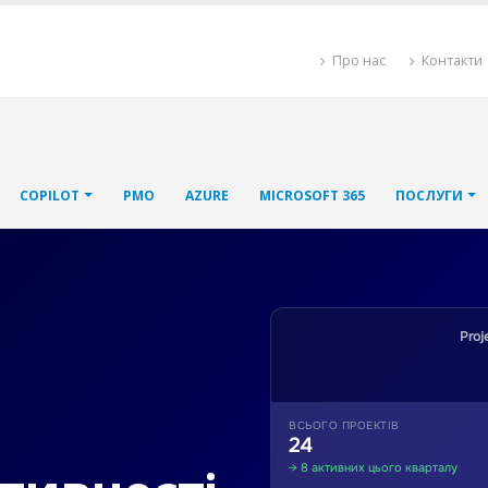
Про нас
Контакти
COPILOT
PMO
AZURE
MICROSOFT 365
ПОСЛУГИ
Proj
ВСЬОГО ПРОЕКТІВ
24
→ 8 активних цього кварталу