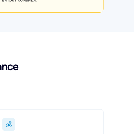
витрат команди.
ance
💰