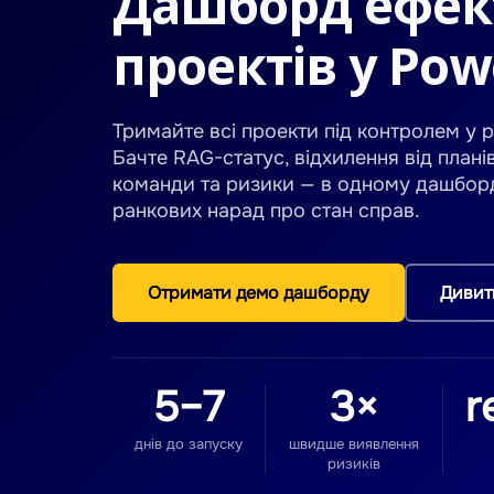
Дашборд ефек
проектів у Pow
Тримайте всі проекти під контролем у 
Бачте RAG-статус, відхилення від плані
команди та ризики — в одному дашборді, 
ранкових нарад про стан справ.
Отримати демо дашборду
Дивити
5–7
3×
r
днів до запуску
швидше виявлення
ризиків