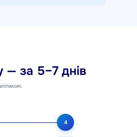
 — за 5–7 днів
алітиком.
4