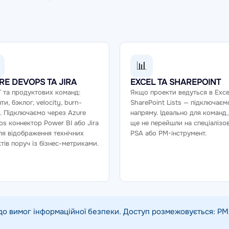
📊
RE DEVOPS ТА JIRA
EXCEL ТА SHAREPOINT
T та продуктових команд:
Якщо проекти ведуться в Exce
ти, бэклог, velocity, burn-
SharePoint Lists — підключаєм
 Підключаємо через Azure
напряму. Ідеально для команд
s коннектор Power BI або Jira
ще не перейшли на спеціалізо
ля відображення технічних
PSA або PM-інструмент.
тів поруч із бізнес-метриками.
до вимог інформаційної безпеки. Доступ розмежовується: PM 