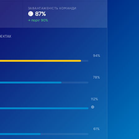
ЗАВАНТАЖЕНІСТЬ КОМАНДИ
🟡 87%
→ поріг 90%
ЕКТАХ
94%
78%
112%
🔴
61%