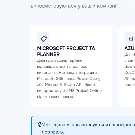
використовуються у вашій компанії.
📋
⚙
MICROSOFT PROJECT ТА
AZU
PLANNER
Для I
Дані про задачі, терміни,
сприн
відповідальних та прогрес
down.
виконання. Нативна інтеграція з
DevOp
Microsoft 365 через Power Query
API д
або Microsoft Graph API. Якщо
проек
використовуєте MS Project Online —
підключення пряме.
🔒
Усі з'єднання налаштовуються відповідно 
портфель.