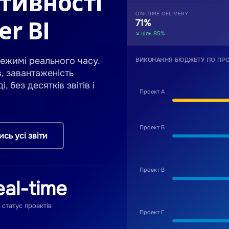
тивності
ON-TIME DELIVERY
er BI
71%
↘ ціль 85%
режимі реального часу.
ВИКОНАННЯ БЮДЖЕТУ ПО ПРО
в, завантаженість
без десятків звітів і
Проект А
Проект Б
сь усі звіти
Проект В
eal-time
статус проектів
Проект Г