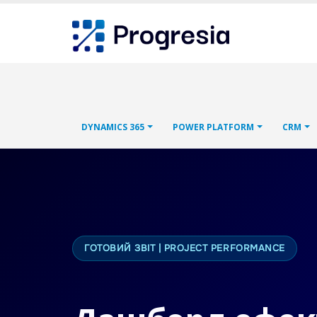
Перейти
Progresia
до
основного
вмісту
Main
DYNAMICS 365
POWER PLATFORM
CRM
navigation
ГОТОВИЙ ЗВІТ | PROJECT PERFORMANCE