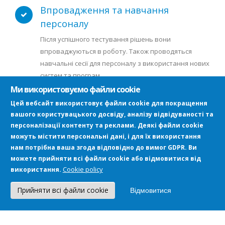
Впровадження та навчання
персоналу
Після успішного тестування рішень вони
впроваджуються в роботу. Також проводяться
навчальні сесії для персоналу з використання нових
систем та програм
Ми використовуємо файли cookie
Підтримка та оптимізація
Цей вебсайт використовує файли cookie для покращення
Після впровадження важливо забезпечити
вашого користувацького досвіду, аналізу відвідуваності та
персоналізації контенту та реклами. Деякі файли cookie
підтримку та технічну допомогу для користувачів.
можуть містити персональні дані, і для їх використання
Крім того, постійно відбувається оптимізація та
нам потрібна ваша згода відповідно до вимог GDPR. Ви
вдосконалення системи з урахуванням змін в
можете прийняти всі файли cookie або відмовитися від
бізнес-процесах та технологіях
Cookie policy
використання.
Прийняти всі файли cookie
Відмовитися
Ми впроваджуємо найкращі рішення