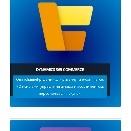
DYNAMICS 365 COMMERCE
Omnichannel-рішення для ритейлу та e-commerce,
POS-системи, управління цінами й асортиментом,
персоналізація покупок.