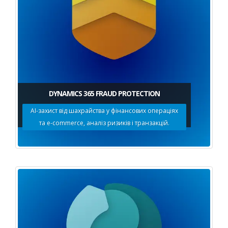
DYNAMICS 365 FRAUD PROTECTION
AI-захист від шахрайства у фінансових операціях
та e-commerce, аналіз ризиків і транзакцій.