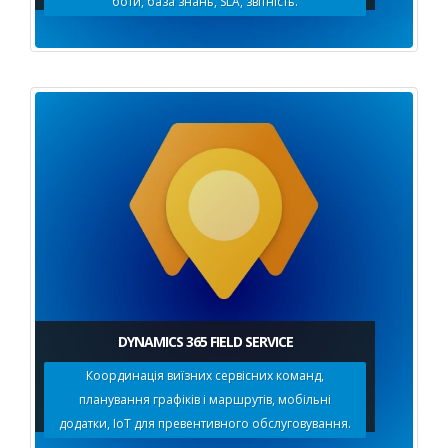
боти, база знань, SLA, звітність.
DYNAMICS 365 FIELD SERVICE
Координація виїзних сервісних команд,
планування графіків і маршрутів, мобільні
додатки, IoT для превентивного обслуговування.