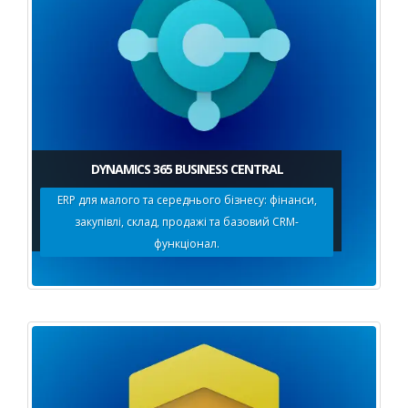
DYNAMICS 365 BUSINESS CENTRAL
ERP для малого та середнього бізнесу: фінанси,
закупівлі, склад, продажі та базовий CRM-
функціонал.