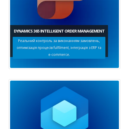
DYNAMICS 365 INTELLIGENT ORDER MANAGEMENT
Реальний контроль за виконанням замовлень,
оптимізація процесів fulfilment, інтеграція з ERP та
e-commerce.