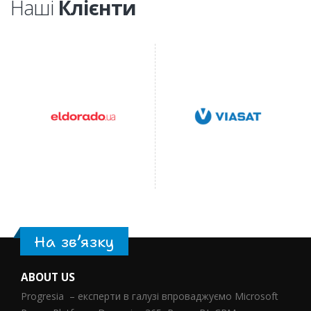
Наші
Клієнти
На зв’язку
ABOUT US
Progresia – експерти в галузі впроваджуємо Microsoft