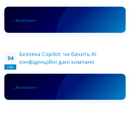
…
Read more
Безпека Copilot: чи бачить AI
04
конфіденційні дані компанії
сер
…
Read more