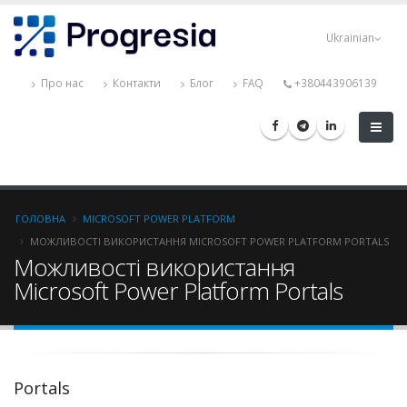
Перейти
Progresia
до
Ukrainian
основного
вмісту
Про нас
Контакти
Блог
FAQ
+380443906139
Рядок
ГОЛОВНА
MICROSOFT POWER PLATFORM
МОЖЛИВОСТІ ВИКОРИСТАННЯ MICROSOFT POWER PLATFORM PORTALS
навіґації
Можливості використання
Microsoft Power Platform Portals
Portals