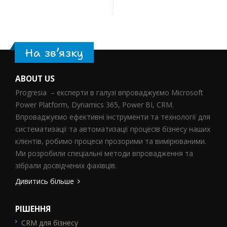
На зв’язку
ABOUT US
Progresia – експерти в галузі впроваджуємо Microsoft
Power Platform, Dynamics 365, Power BI, CRM.
Впроваджуємо ефективні інструменти та технології для
систематизації та автоматизації процесів бізнесу наших
клієнтів, робимо процеси прозорими та вимірюваними.
Ми розробили спеціальні методи впровадження та
зібрали досвідчених фахівців.
Дивитись більше
РІШЕННЯ
CRM для бізнесу
SEO_FTR1