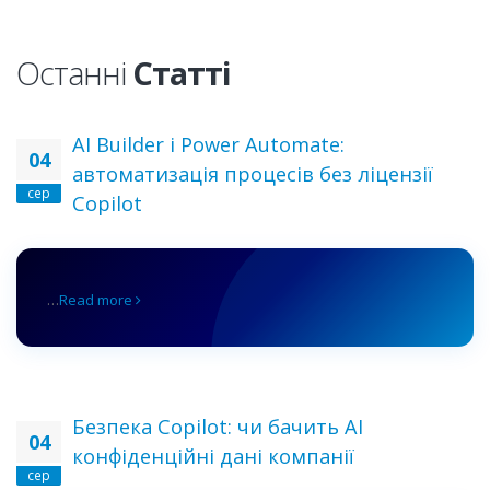
Останні
Статті
AI Builder і Power Automate:
04
автоматизація процесів без ліцензії
сер
Copilot
…
Read more
Безпека Copilot: чи бачить AI
04
конфіденційні дані компанії
сер