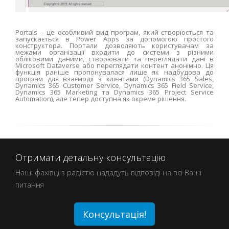
Portals – це особливий вид програм, який створюється та
запускається в Power Apps за допомогою простого
конструктора. Портали дозволяють користувачам за
межами організації входити до системи з різними
обліковими даними, створювати та переглядати дані в
Microsoft Dataverse або переглядати контент анонімно. Ця
функція раніше пропонувалася лише як надбудова до
програм для взаємодії з клієнтами (Dynamics 365 Sales,
Dynamics 365 Customer Service, Dynamics 365 Field Service,
Dynamics 365 Marketing та Dynamics 365 Project Service
Automation), але тепер доступна як окреме рішення.
Отримати детальну консультацію
Наші фахівці з радістю нададуть відповіді на всі Ваші
питання
Консультація!