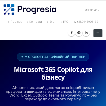
Перейти
Progresia
до
Ukrainian
основного
вмісту
Про нас
Контакти
Блог
FAQ
+380443906139
✦ MICROSOFT AI · ОФІЦІЙНИЙ ПАРТНЕР
Microsoft 365 Copilot для
бізнесу
AI-помічник, який допомагає співробітникам
працювати швидше та ефективніше. Інтегрований у
Word, Excel, Outlook, Teams та PowerPoint — без
переходу до окремого сервісу.