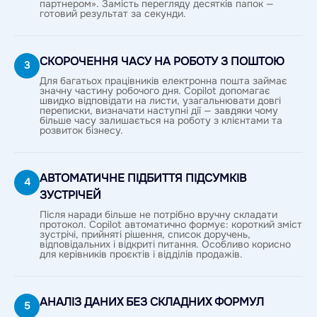
партнером». Замість перегляду десятків папок —
готовий результат за секунди.
СКОРОЧЕННЯ ЧАСУ НА РОБОТУ З ПОШТОЮ
3
Для багатьох працівників електронна пошта займає
значну частину робочого дня. Copilot допомагає
швидко відповідати на листи, узагальнювати довгі
переписки, визначати наступні дії — завдяки чому
більше часу залишається на роботу з клієнтами та
розвиток бізнесу.
АВТОМАТИЧНЕ ПІДБИТТЯ ПІДСУМКІВ
4
ЗУСТРІЧЕЙ
Після наради більше не потрібно вручну складати
протокол. Copilot автоматично формує: короткий зміст
зустрічі, прийняті рішення, список доручень,
відповідальних і відкриті питання. Особливо корисно
для керівників проєктів і відділів продажів.
АНАЛІЗ ДАНИХ БЕЗ СКЛАДНИХ ФОРМУЛ
5