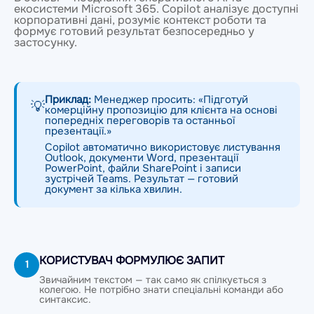
екосистеми Microsoft 365. Copilot аналізує доступні
корпоративні дані, розуміє контекст роботи та
формує готовий результат безпосередньо у
застосунку.
Приклад:
Менеджер просить: «Підготуй
💡
комерційну пропозицію для клієнта на основі
попередніх переговорів та останньої
презентації.»
Copilot автоматично використовує листування
Outlook, документи Word, презентації
PowerPoint, файли SharePoint і записи
зустрічей Teams. Результат — готовий
документ за кілька хвилин.
КОРИСТУВАЧ ФОРМУЛЮЄ ЗАПИТ
1
Звичайним текстом — так само як спілкується з
колегою. Не потрібно знати спеціальні команди або
синтаксис.