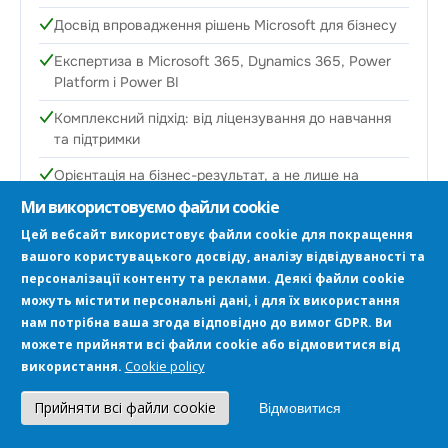
Досвід впровадження рішень Microsoft для бізнесу
Експертиза в Microsoft 365, Dynamics 365, Power
Platform і Power BI
Комплексний підхід: від ліцензування до навчання
та підтримки
Орієнтація на бізнес-результат, а не лише на
технічне впровадження
Ми використовуємо файли cookie
Цей вебсайт використовує файли cookie для покращення
вашого користувацького досвіду, аналізу відвідуваності та
персоналізації контенту та реклами. Деякі файли cookie
можуть містити персональні дані, і для їх використання
Готові розпочати?
нам потрібна ваша згода відповідно до вимог GDPR. Ви
можете прийняти всі файли cookie або відмовитися від
Зв'яжіться з нами — оцінимо готовність
Cookie policy
використання.
вашого середовища та сформуємо план
впровадження Copilot під потреби вашого
бізнесу.
Прийняти всі файли cookie
Відмовитися