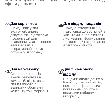
сфери діяльності.
Для керівників
Для відділу продажів
👔
💼
Швидкі підсумки
Швидке створення КП,
зустрічей, аналіз
підготовка до зустрічей з
документів, підготовка
клієнтами, аналіз історії
презентацій для
листування, формування
правління, узагальнення
презентацій і відповіді на
великих звітів і
електронні листи.
оперативний пошук
потрібної інформації.
Для маркетингу
Для фінансового
📣
💰
Створення текстів,
відділу
аналіз результатів
Швидкий аналіз даних в
кампаній, підготовка
Excel, підготовка звітів,
звітів і робота з
пояснення фінансових
великими обсягами
показників і робота з
контенту та інформації.
великими наборами
інформації.