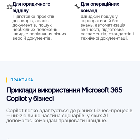
Для юридичного
Для операційних
⚖
🔧
відділу
команд
Підготовка проєктів
Швидкий пошук у
договорів, аналіз
корпоративній базі
документів, пошук
знань, автоматизація
необхідних положень і
звітності, підготовка
швидке порівняння різних
регламентів, стандартів і
версій документів.
технічної документації.
ПРАКТИКА
Приклади використання Microsoft 365
Copilot у бізнесі
Copilot легко адаптується до різних бізнес-процесів
— нижче лише частина сценаріїв, у яких AI
допомагає командам працювати швидше.