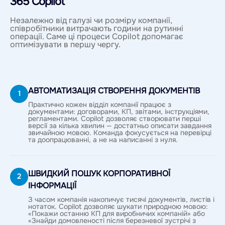
365 Copilot
Незалежно від галузі чи розміру компанії,
співробітники витрачають години на рутинні
операції. Саме ці процеси Copilot допомагає
оптимізувати в першу чергу.
АВТОМАТИЗАЦІЯ СТВОРЕННЯ ДОКУМЕНТІВ
1
Практично кожен відділ компанії працює з
документами: договорами, КП, звітами, інструкціями,
регламентами. Copilot дозволяє створювати перші
версії за кілька хвилин — достатньо описати завдання
звичайною мовою. Команда фокусується на перевірці
та доопрацюванні, а не на написанні з нуля.
ШВИДКИЙ ПОШУК КОРПОРАТИВНОЇ
2
ІНФОРМАЦІЇ
З часом компанія накопичує тисячі документів, листів і
нотаток. Copilot дозволяє шукати природною мовою:
«Покажи останню КП для виробничих компаній» або
«Знайди домовленості після березневої зустрічі з