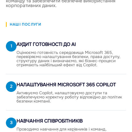
команду та забезпечити безпечне використання
корпоративних даних.
НАШІ ПОСЛУГИ
АУДИТ ГОТОВНОСТІ ДО AI
1
Оцінюємо готовність середовища Microsoft 365,
перевіряємо налаштування безпеки, права доступу,
структуру даних і визначаємо, які бізнес-процеси
отримають найбільший ефект від Copilot.
НАЛАШТУВАННЯ MICROSOFT 365 COPILOT
2
Активуємо Copilot, налаштовуємо доступи та
забезпечуємо коректну роботу відповідно до політик
безпеки компанії.
НАВЧАННЯ СПІВРОБІТНИКІВ
3
Проводимо навчання для керівників і команд,