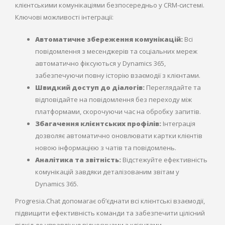
клієнтськими комунікаціями безпосередньо у CRM-системі.
Ключові можливості інтеграції:
Автоматичне збереження комунікацій:
Всі
повідомлення з месенджерів та соціальних мереж
автоматично фіксуються у Dynamics 365,
забезпечуючи повну історію взаємодії з клієнтами.
Швидкий доступ до діалогів:
Переглядайте та
відповідайте на повідомлення без переходу між
платформами, скорочуючи час на обробку запитів.
Збагачення клієнтських профілів:
Інтеграція
дозволяє автоматично оновлювати картки клієнтів
новою інформацією з чатів та повідомлень.
Аналітика та звітність:
Відстежуйте ефективність
комунікацій завдяки деталізованим звітам у
Dynamics 365.
Progresia.Chat допомагає об’єднати всі клієнтські взаємодії,
підвищити ефективність команди та забезпечити цілісний
підхід до управління відносинами з клієнтами.