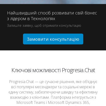
Найшвидший спосіб розвивати свій бізнес
з лідером в Технологіях
Залиште заявку, щоб отримати консультацію
Замовити консультацію
Ключові можливості Progresia.Chat
Progresia.Chat — це сучасне рішення, яке об’єднує
всі популярні месенджери та соціальні мережі в
єдину систему, забезпечуючи швидку та ефективну
взаємодію з клієнтами. Платформа інтегрується з
Microsoft Teams і Microsoft Dynamics 365,