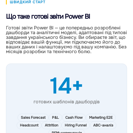
ШВИДКИЙ СТАРТ
Що таке готові звіти Power BI
Готові звіти Power BI — це попередньо розроблені
дашборди та аналітичні моделі, адаптовані під типові
завдання українського бізнесу. Ви обираєте звіт, що
відповідає вашій функції, ми підключаємо його до
ваших даних і налаштовуємо під вашу компанію. Без
місяців розробки та технічного болю.
14+
готових шаблонів дашбордів
Sales Forecast
P&L
Cash Flow
Marketing E2E
Headcount
Attrition
Hiring Funnel
ABC-аналіз
RFM-сегментація