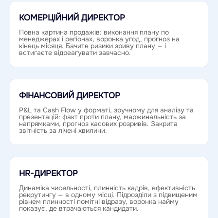
КОМЕРЦІЙНИЙ ДИРЕКТОР
Повна картина продажів: виконання плану по
менеджерах і регіонах, воронка угод, прогноз на
кінець місяця. Бачите ризики зриву плану — і
встигаєте відреагувати завчасно.
ФІНАНСОВИЙ ДИРЕКТОР
P&L та Cash Flow у форматі, зручному для аналізу та
презентацій: факт проти плану, маржинальність за
напрямками, прогноз касових розривів. Закрита
звітність за лічені хвилини.
HR-ДИРЕКТОР
Динаміка чисельності, плинність кадрів, ефективність
рекрутингу — в одному місці. Підрозділи з підвищеним
рівнем плинності помітні відразу, воронка найму
показує, де втрачаються кандидати.