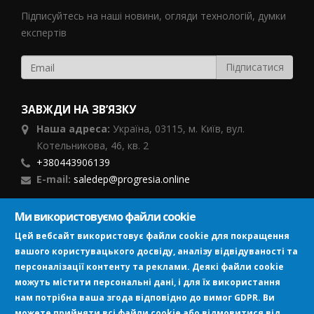
Підписуйтесь на наші новини, огляди технологій, думки
експертів
ЗАВЖДИ НА ЗВ’ЯЗКУ
Наша адреса:
Україна,
03115, м. Київ, вул.
Котельникова, 46,
кв. 2
+380443906139
E-mail:
saledep@progresia.online
Ми використовуємо файли cookie
ПІДПИСУЙСЯ
Цей вебсайт використовує файли cookie для покращення
вашого користувацького досвіду, аналізу відвідуваності та
персоналізації контенту та реклами. Деякі файли cookie
можуть містити персональні дані, і для їх використання
нам потрібна ваша згода відповідно до вимог GDPR. Ви
можете прийняти всі файли cookie або відмовитися від