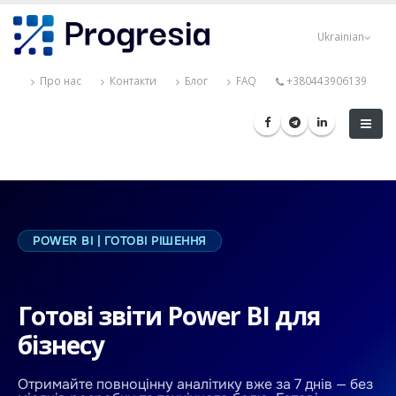
Перейти
Progresia
до
Ukrainian
основного
вмісту
Про нас
Контакти
Блог
FAQ
+380443906139
POWER BI | ГОТОВІ РІШЕННЯ
Готові звіти Power BI для
бізнесу
Отримайте повноцінну аналітику вже за 7 днів — без