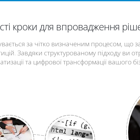
сті кроки для впровадження ріш
ається за чітко визначеним процесом, що заб
стицій. Завдяки структурованому підходу ви о
атизації та цифрової трансформації вашого бі