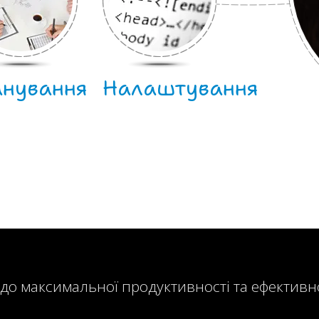
анування
Налаштування
 до максимальної продуктивності та ефективн