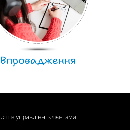
Впровадження
ості в управлінні клієнтами