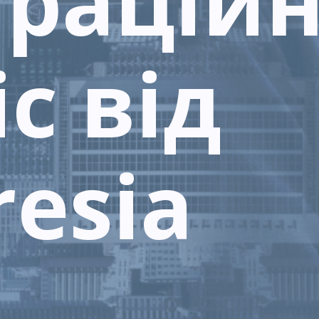
грацій
с від
resia