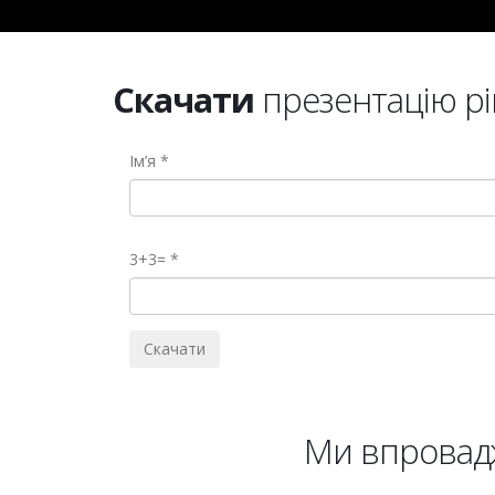
Скачати
презентацію р
Ім’я
3+3=
Ми впроваджу