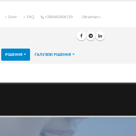
Блог
FAQ
+380443906139
Ukrainian
РІШЕННЯ
ГАЛУЗЕВІ РІШЕННЯ