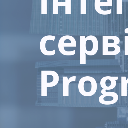
Інте
серві
Prog