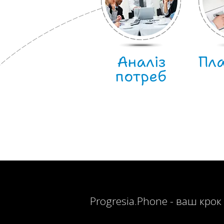
Аналіз
Пл
потреб
Progresia.Phone - ваш крок