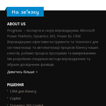
На зв’язку
ABOUT US
Progresia – експерти в галузі впроваджуємо Microsoft
Power Platform, Dynamics 365, Power BI, CRM.
Впроваджуємо ефективні інструменти та технології для
систематизації та автоматизації процесів бізнесу наших
клієнтів, робимо процеси прозорими та вимірюваними.
Ми розробили спеціальні методи впровадження та
зібрали досвідчених фахівців.
Дивитись більше
РІШЕННЯ
CRM для бізнесу
SEO_FTR1
Copilot
Dynamics 365 Copilot