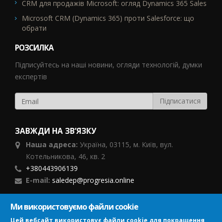
CRM для продажів Microsoft: огляд Dynamics 365 Sales
Microsoft CRM (Dynamics 365) проти Salesforce: що
обрати
РОЗСИЛКА
Підписуйтесь на наші новини, огляди технологій, думки
експертів
ЗАВЖДИ НА ЗВ’ЯЗКУ
Наша адреса:
Україна,
03115, м. Київ, вул.
Котельникова, 46,
кв. 2
+380443906139
E-mail:
saledep@progresia.online
Ми використовуємо файли cookie
ПІДПИСУЙСЯ
Цей вебсайт використовує файли cookie для покращення