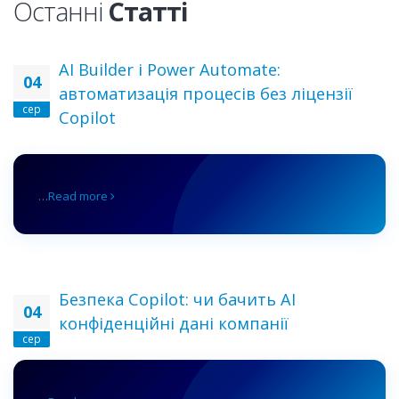
Останні
Статті
AI Builder і Power Automate:
04
автоматизація процесів без ліцензії
сер
Copilot
…
Read more
Безпека Copilot: чи бачить AI
04
конфіденційні дані компанії
сер