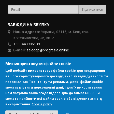
ЗАВЖДИ НА ЗВ’ЯЗКУ
Наша адреса:
Україна,
03115, м. Київ, вул.
Котельникова, 46,
кв. 2
+380443906139
E-mail:
saledep@progresia.online
Ми використовуємо файли cookie
ПІДПИСУЙСЯ
Цей вебсайт використовує файли cookie для покращення
вашого користувацького досвіду, аналізу відвідуваності та
персоналізації контенту та реклами. Деякі файли cookie
можуть містити персональні дані, і для їх використання
нам потрібна ваша згода відповідно до вимог GDPR. Ви
можете прийняти всі файли cookie або відмовитися від
Image
Cookie policy
використання.
©2018-2026 TM Progresia
Політика конфіденційності
|