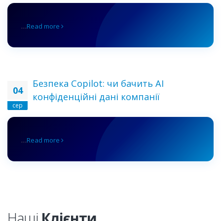
…
Read more
Безпека Copilot: чи бачить AI
04
конфіденційні дані компанії
сер
…
Read more
Наші
Клієнти