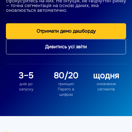
сфокусуйтесь на них. Не інтуїція, не «відчуття» ринку
— точна сегментація на основі даних, яка
оновлюється автоматично.
Отримати демо дашборду
Дивитись усі звіти
3–5
80/20
щодня
днів до
принцип
оновлення
запуску
Парето в
сегментів
цифрах