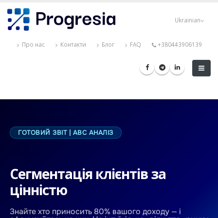
Перейти
Progresia
до
Ukrainian
основного
вмісту
Про нас
Контакти
Блог
FAQ
+380443906139
ГОТОВИЙ ЗВІТ | ABC АНАЛІЗ
Сегментація клієнтів за
цінністю
Знайте хто приносить 80% вашого доходу — і