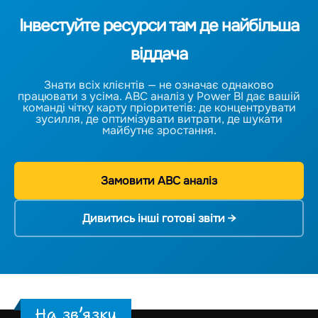
Інвестуйте ресурси там де найбільша
віддача
Знати всіх клієнтів — не означає однаково
працювати з усіма. ABC аналіз у Power BI дає вашій
команді чітку карту пріоритетів: де концентрувати
зусилля, де оптимізувати витрати, де шукати
майбутнє зростання.
Замовити ABC аналіз
Дивитись інші готові звіти →
На зв’язку