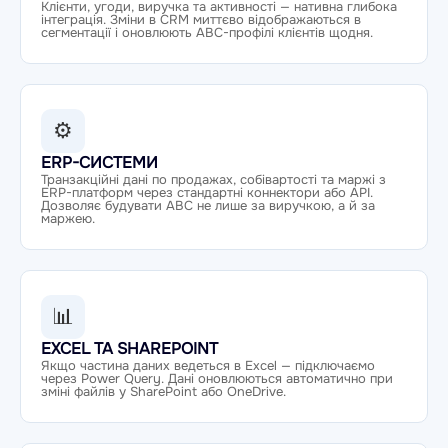
Клієнти, угоди, виручка та активності — нативна глибока
інтеграція. Зміни в CRM миттєво відображаються в
сегментації і оновлюють ABC-профілі клієнтів щодня.
⚙
ERP-СИСТЕМИ
Транзакційні дані по продажах, собівартості та маржі з
ERP-платформ через стандартні коннектори або API.
Дозволяє будувати ABC не лише за виручкою, а й за
маржею.
📊
EXCEL ТА SHAREPOINT
Якщо частина даних ведеться в Excel — підключаємо
через Power Query. Дані оновлюються автоматично при
зміні файлів у SharePoint або OneDrive.