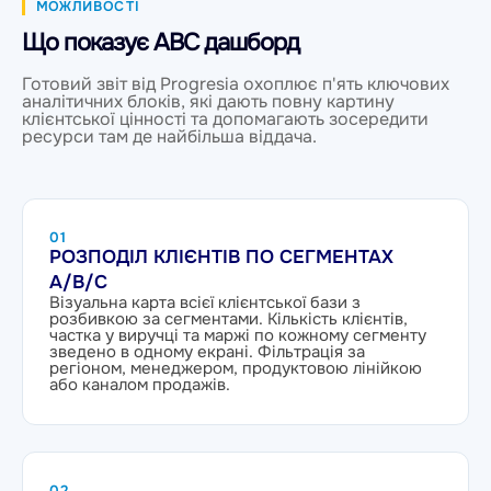
МОЖЛИВОСТІ
Що показує ABC дашборд
Готовий звіт від Progresia охоплює п'ять ключових
аналітичних блоків, які дають повну картину
клієнтської цінності та допомагають зосередити
ресурси там де найбільша віддача.
01
РОЗПОДІЛ КЛІЄНТІВ ПО СЕГМЕНТАХ
A/B/C
Візуальна карта всієї клієнтської бази з
розбивкою за сегментами. Кількість клієнтів,
частка у виручці та маржі по кожному сегменту
зведено в одному екрані. Фільтрація за
регіоном, менеджером, продуктовою лінійкою
або каналом продажів.
02