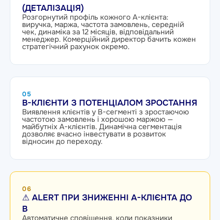
(ДЕТАЛІЗАЦІЯ)
Розгорнутий профіль кожного A-клієнта:
виручка, маржа, частота замовлень, середній
чек, динаміка за 12 місяців, відповідальний
менеджер. Комерційний директор бачить кожен
стратегічний рахунок окремо.
05
B-КЛІЄНТИ З ПОТЕНЦІАЛОМ ЗРОСТАННЯ
Виявлення клієнтів у B-сегменті з зростаючою
частотою замовлень і хорошою маржою —
майбутніх A-клієнтів. Динамічна сегментація
дозволяє вчасно інвестувати в розвиток
відносин до переходу.
06
⚠ ALERT ПРИ ЗНИЖЕННІ A-КЛІЄНТА ДО
B
Автоматичне сповіщення, коли показники