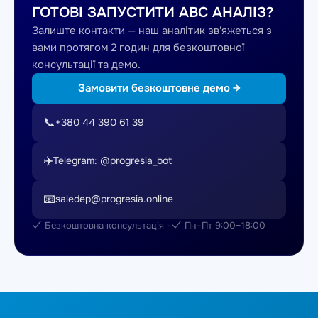
ГОТОВІ ЗАПУСТИТИ ABC АНАЛІЗ?
Залиште контакти — наш аналітик зв'яжеться з
вами протягом 2 годин для безкоштовної
консультації та демо.
Замовити безкоштовне демо →
📞
+380 44 390 61 39
✈️
Telegram: @progresia_bot
📧
saledep@progresia.online
✓ Безкоштовна консультація · ✓ Пн–Пт 9:00–18:00