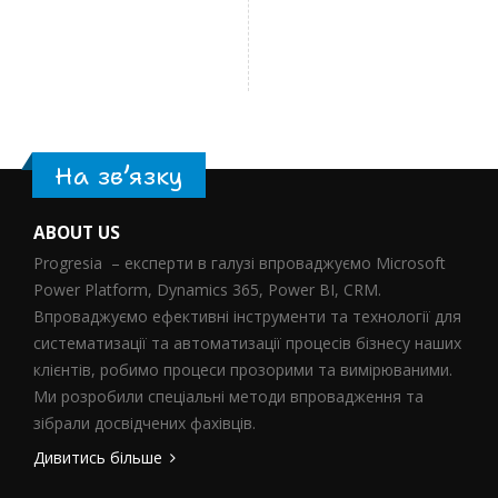
На зв’язку
ABOUT US
Progresia – експерти в галузі впроваджуємо Microsoft
Power Platform, Dynamics 365, Power BI, CRM.
Впроваджуємо ефективні інструменти та технології для
систематизації та автоматизації процесів бізнесу наших
клієнтів, робимо процеси прозорими та вимірюваними.
Ми розробили спеціальні методи впровадження та
зібрали досвідчених фахівців.
Дивитись більше