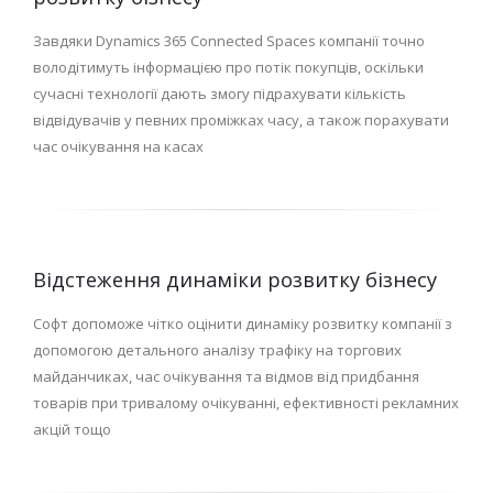
Завдяки Dynamics 365 Connected Spaces компанії точно
володітимуть інформацією про потік покупців, оскільки
сучасні технології дають змогу підрахувати кількість
відвідувачів у певних проміжках часу, а також порахувати
час очікування на касах
Відстеження динаміки розвитку бізнесу
Софт допоможе чітко оцінити динаміку розвитку компанії з
допомогою детального аналізу трафіку на торгових
майданчиках, час очікування та відмов від придбання
товарів при тривалому очікуванні, ефективності рекламних
акцій тощо