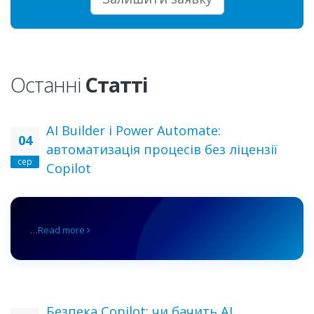
Останні
Статті
AI Builder і Power Automate:
04
автоматизація процесів без ліцензії
сер
Copilot
…
Read more
Безпека Copilot: чи бачить AI