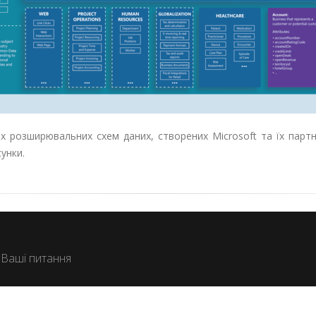
 розширювальних схем даних, створених Microsoft та їх партн
унки.
і Ваші питання