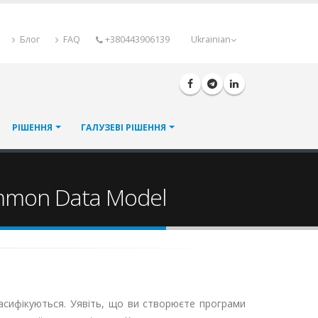
Блог
FAQ
+380443906139
Ukrainian
РІШЕННЯ
ГАЛУЗЕВІ РІШЕННЯ
ommon Data Model
ласифікуються. Уявіть, що ви створюєте програми