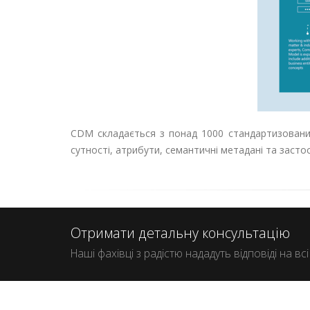
CDM складається з понад 1000 стандартизованих
сутності, атрибути, семантичні метадані та застос
Отримати детальну консультацію
Наші фахівці з радістю нададуть відповіді на вс