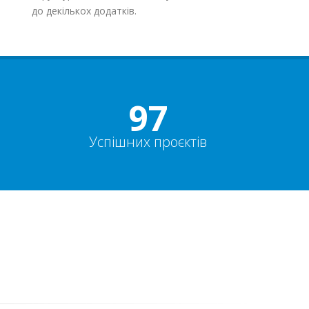
до декількох додатків.
100%
Успішних проєктів