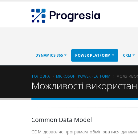
Перейти
Progresia
до
основного
вмісту
Main
DYNAMICS 365
POWER PLATFORM
CRM
navigation
Рядок
ГОЛОВНА
MICROSOFT POWER PLATFORM
МОЖЛИВОСТ
Можливості використанн
навіґації
Common Data Model
CDM дозволяє програмам обмінюватися даними та 