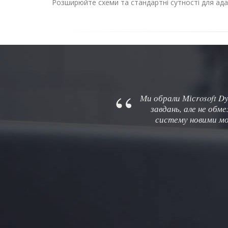
Розширюйте схеми та стандартні сутності для ада
Ми обрали Місrosoft D
завдань, але не об
систему новими мо