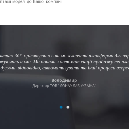
птації моделі до Вашої компанії
ynamics 365, орієнтуючись на можливості платформи для ви
межуючись ними. Ми почали з автоматизації продажу та п
дулями, відповідно, автоматизувати та інші процеси всеред
Володимир
Директор ТОВ "ДОНАУ ЛАБ УКРАЇНА"