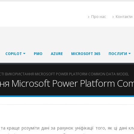
Про нас
Контакти
COPILOT
PMO
AZURE
MICROSOFT 365
ПОСЛУГИ
І ВИКОРИСТАННЯ MICROSOFT POWER PLATFORM COMMON DATA MODEL
я Microsoft Power Platform C
краще розуміти дані за рахунок уніфікації того, як ці дані к