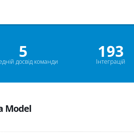
5+
200+
едній досвід команди
Інтеграцій
a Model