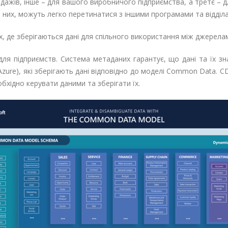
дажів, інше – для вашого виробничого підприємства, а третє – 
 з них, можуть легко перетинатися з іншими програмами та відділ
 де зберігаються дані для спільного використання між джерела
я підприємств. Система метаданих гарантує, що дані та їх зн
 Azure), які зберігають дані відповідно до моделі Common Data.
обхідно керувати даними та зберігати їх.