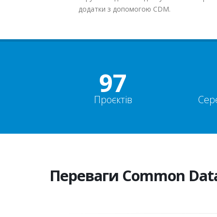
додатки з допомогою CDM.
100+
Проєктів
Сер
Переваги Common Dat