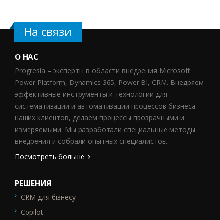
На связи
О НАС
Progresia – эксперты в области внедрения Microsoft
Power Platform, Dynamics 365, Power BI, CRM. Внедряем
эффективные инструменты и технологии для
систематизации и автоматизации процессов бизнеса
наших клиентов, делаем процессы прозрачными и
измеряемыми. Мы разработали специальные методы
внедрения и собрали опытных специалистов.
Посмотреть больше
РЕШЕНИЯ
CRM для бізнесу
SEO_FTR1
Copilot