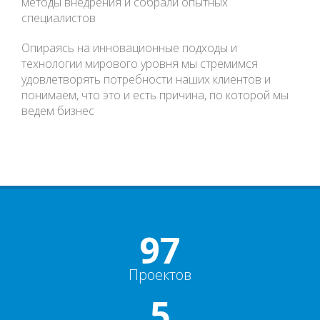
методы внедрения и собрали опытных
специалистов
Опираясь на инновационные подходы и
технологии мирового уровня мы стремимся
удовлетворять потребности наших клиентов и
понимаем, что это и есть причина, по которой мы
ведем бизнес
100+
Проектов
5+