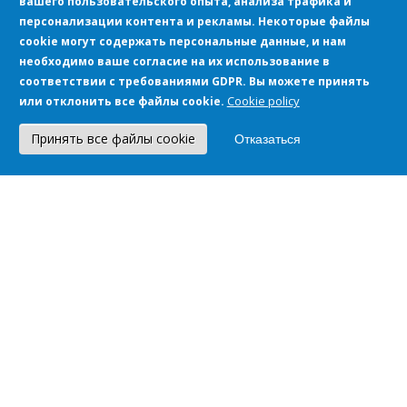
вашего пользовательского опыта, анализа трафика и
Начинается с тщательного изучения потребностей
персонализации контента и рекламы. Некоторые файлы
вашего бизнеса. Важно определить, какие именно
cookie могут содержать персональные данные, и нам
процессы нужно автоматизировать и какие цели
необходимо ваше согласие на их использование в
вы хотите достичь путем внедрения новых
соответствии с требованиями GDPR. Вы можете принять
технологий
Cookie policy
или отклонить все файлы cookie.
Планирование и консультации
Принять все файлы cookie
Отказаться
На этом этапе вы общаетесь с нашими экспертами,
чтобы разработать стратегию внедрения,
обсудить технические детали и составить план
работ
Настройка
После определения потребностей и разработки
плана начинается процесс настройки
программного обеспечения, адаптации к
конкретным требованиям вашего бизнеса,
интеграции с существующими системами и