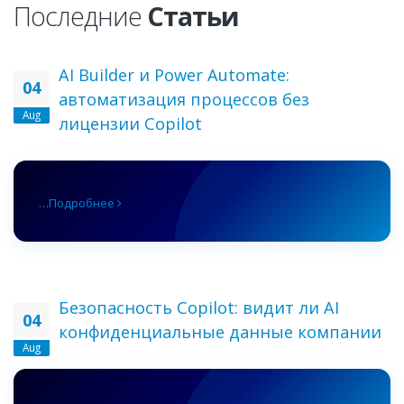
Последние
Статьи
AI Builder и Power Automate:
04
автоматизация процессов без
Aug
лицензии Copilot
…
Подробнее
Безопасность Copilot: видит ли AI
04
конфиденциальные данные компании
Aug