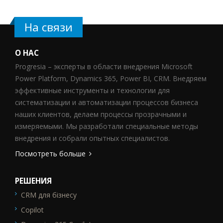
На связи
О НАС
Progresia – эксперты в области внедрения Microsoft
Power Platform, Dynamics 365, Power BI, CRM. Внедряем
эффективные инструменты и технологии для
систематизации и автоматизации процессов бизнеса
наших клиентов, делаем процессы прозрачными и
измеряемыми. Мы разработали специальные методы
внедрения и собрали опытных специалистов.
Посмотреть больше
РЕШЕНИЯ
CRM для бізнесу
SEO_FTR1
Copilot