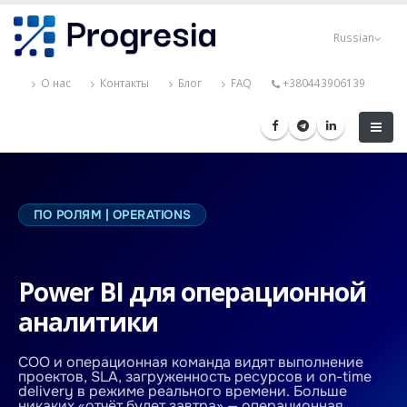
Skip
Progresia
to
Russian
main
content
О нас
Контакты
Блог
FAQ
+380443906139
ПО РОЛЯМ | OPERATIONS
Power BI для операционной
аналитики
COO и операционная команда видят выполнение
проектов, SLA, загруженность ресурсов и on-time
delivery в режиме реального времени. Больше
никаких «отчёт будет завтра» — операционная