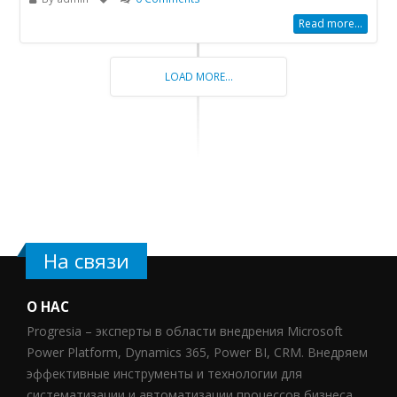
Read more...
LOAD MORE...
На связи
О НАС
Progresia – эксперты в области внедрения Microsoft
Power Platform, Dynamics 365, Power BI, CRM. Внедряем
эффективные инструменты и технологии для
систематизации и автоматизации процессов бизнеса