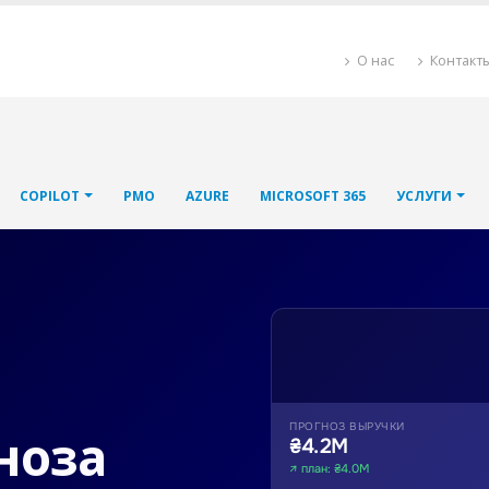
О нас
Контакт
COPILOT
PMO
AZURE
MICROSOFT 365
УСЛУГИ
ПРОГНОЗ ВЫРУЧКИ
ноза
₴4.2М
↗ план: ₴4.0М