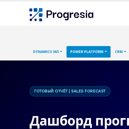
Skip
Progresia
to
main
content
Main
DYNAMICS 365
POWER PLATFORM
CRM
navigation
ГОТОВЫЙ ОТЧЁТ | SALES FORECAST
Дашборд прог