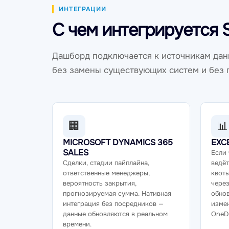
ИНТЕГРАЦИИ
С чем интегрируется S
Дашборд подключается к источникам дан
без замены существующих систем и без 
🏢
📊
MICROSOFT DYNAMICS 365
EXC
SALES
Если 
Сделки, стадии пайплайна,
ведёт
ответственные менеджеры,
квот
вероятность закрытия,
через
прогнозируемая сумма. Нативная
обно
интеграция без посредников —
измен
данные обновляются в реальном
OneDr
времени.