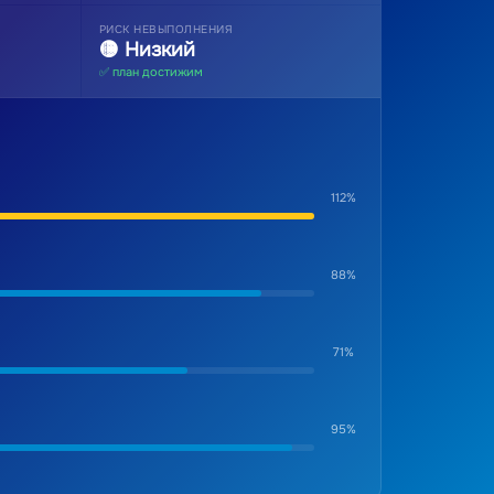
РИСК НЕВЫПОЛНЕНИЯ
🟡 Низкий
✅ план достижим
112%
88%
71%
95%