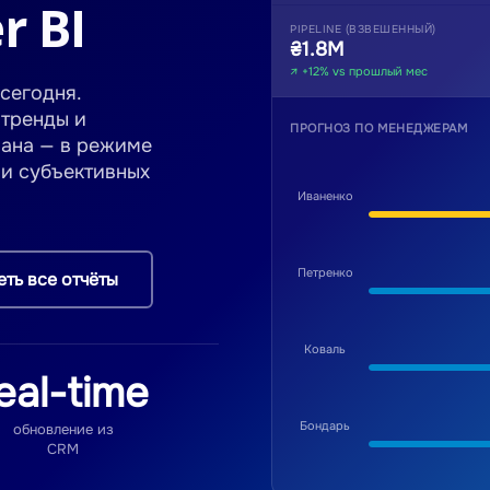
r BI
PIPELINE (ВЗВЕШЕННЫЙ)
₴1.8М
↗ +12% vs прошлый мес
сегодня.
 тренды и
ПРОГНОЗ ПО МЕНЕДЖЕРАМ
лана — в режиме
 и субъективных
Иваненко
Петренко
ть все отчёты
Коваль
eal-time
Бондарь
обновление из
CRM