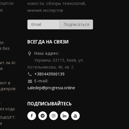
роцессы
новости, обзоры технологий,
в.
мнения экспертов
ВСЕГДА НА СВЯЗИ
te:
в без
Наш адрес:
Украина, 03115, Киев, ул.
ит ли AI
Котельникова, 46, кв. 2
ые
+380443906139
E-mail:
тент в
saledep@progresia.online
еджеров
ь
ПОДПИСЫВАЙТЕСЬ
ез кода
ChatGPT:
а