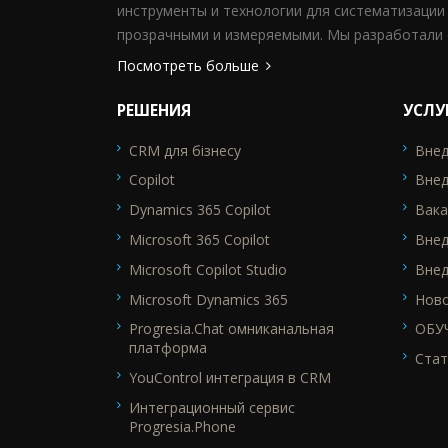
инструменты и технологии для систематизации
прозрачными и измеряемыми. Мы разработали 
Посмотреть больше
РЕШЕНИЯ
УСЛУ
CRM для бізнесу
Внед
SEO_FTR1
SEO_F
Copilot
Внед
Dynamics 365 Copilot
Вака
Microsoft 365 Copilot
Вне
Microsoft Copilot Studio
Внед
Microsoft Dynamics 365
Нов
Progresia.Chat омниканальная
ОБУ
платформа
Стат
YouControl интеграция в CRM
Интеграционный сервис
Progresia.Phone