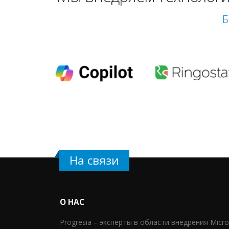
Б
На связи
О НАС
Progresia – эксперты в области внедрения Micr