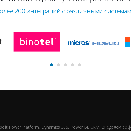
олее 200 интеграций с различными система
osoft Power Platform, Dynamics 365, Power BI, CRM. Внедряем эф