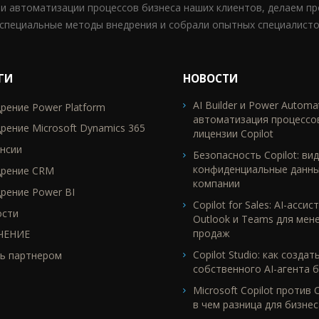
 и автоматизации процессов бизнеса наших клиентов, делаем п
специальные методы внедрения и собрали опытных специалисто
ГИ
НОВОСТИ
AI Builder и Power Automa
рение Power Platform
TR2
автоматизация процессо
рение Microsoft Dynamics 365
лицензии Copilot
нсии
Безопасность Copilot: вид
конфиденциальные данн
дрение CRM
компании
рение Power BI
Copilot for Sales: AI-ассис
ости
Outlook и Teams для мен
продаж
ЧЕНИЕ
Copilot Studio: как создат
ь партнером
собственного AI-агента б
Microsoft Copilot против 
в чем разница для бизнес