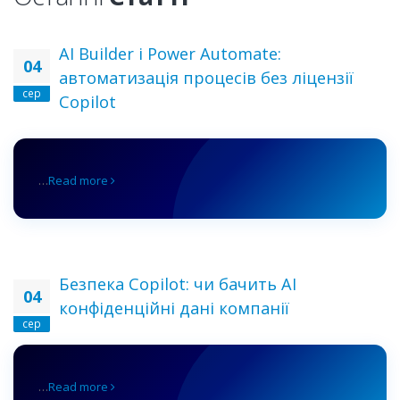
AI Builder і Power Automate:
04
автоматизація процесів без ліцензії
сер
Copilot
…
Read more
Безпека Copilot: чи бачить AI
04
конфіденційні дані компанії
сер
…
Read more