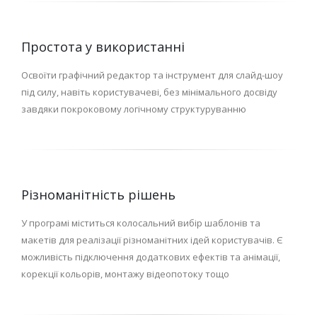
Простота у використанні
Освоїти графічний редактор та інструмент для слайд-шоу
під силу, навіть користувачеві, без мінімального досвіду
завдяки покроковому логічному структуруванню
Різноманітність рішень
У програмі міститься колосальний вибір шаблонів та
макетів для реалізації різноманітних ідей користувачів. Є
можливість підключення додаткових ефектів та анімації,
корекції кольорів, монтажу відеопотоку тощо