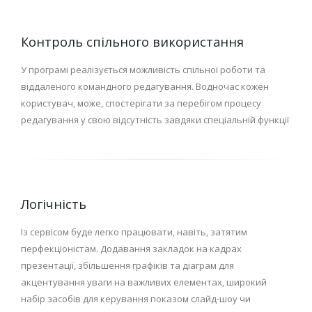
Контроль спільного використання
У програмі реалізується можливість спільної роботи та
віддаленого командного редагування. Водночас кожен
користувач, може, спостерігати за перебігом процесу
редагування у свою відсутність завдяки спеціальній функції
Логічність
Із сервісом буде легко працювати, навіть, затятим
перфекціоністам. Додавання закладок на кадрах
презентації, збільшення графіків та діаграм для
акцентування уваги на важливих елементах, широкий
набір засобів для керування показом слайд-шоу чи