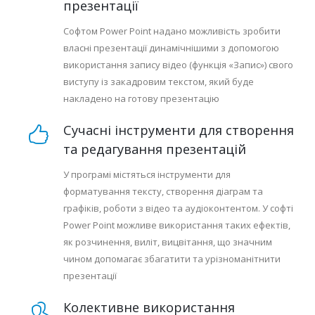
презентації
Софтом Power Point надано можливість зробити
власні презентації динамічнішими з допомогою
використання запису відео (функція «Запис») свого
виступу із закадровим текстом, який буде
накладено на готову презентацію
Сучасні інструменти для створення
та редагування презентацій
У програмі містяться інструменти для
форматування тексту, створення діаграм та
графіків, роботи з відео та аудіоконтентом. У софті
Power Point можливе використання таких ефектів,
як розчинення, виліт, вицвітання, що значним
чином допомагає збагатити та урізноманітнити
презентації
Колективне використання