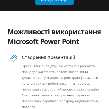
Можливості використання
Microsoft Power Point
Створення презентацій
Презентації є невід'ємною частиною робочого
процесу в ХХI столітті. Катаклізми та зміни
сучасного світу значною мірою трансформували
усталені роками робочі закони та правила,
перевівши весь робочий процес у режим онлайн.
Створення грамотно оформлених барвистих
презентацій перейшло з розряду надмірностей у
потребу