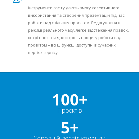
Інструменти софту дають змогу колективного
використання та створення презентацій під час
роботи над спільним проєктом. Редагування в
режимі реального часу, легке відстеження правок,
котрі вносяться, контроль процесу роботи над
проєктом – всі ці функції доступні в сучасних
версіях сервісу
100+
Проєктів
5+
Середній досвід команди