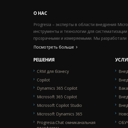
О НАС
Progresia – эксперты в области внедрения Micr
инструменты и технологии для систематизации
прозрачными и измеряемыми. Мы разработали 
Посмотреть больше
РЕШЕНИЯ
УСЛУ
CRM для бізнесу
Внед
SEO_FTR1
SEO_F
Copilot
Внед
Dynamics 365 Copilot
Вака
Microsoft 365 Copilot
Вне
Microsoft Copilot Studio
Внед
Microsoft Dynamics 365
Нов
Progresia.Chat омниканальная
ОБУ
платформа