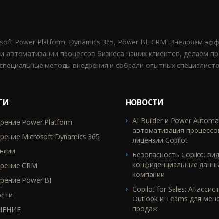
osoft Power Platform, Dynamics 365, Power BI, CRM. Внедряем эф
 и автоматизации процессов бизнеса наших клиентов, делаем п
специальные методы внедрения и собрали опытных специалисто
ГИ
НОВОСТИ
AI Builder и Power Automa
рение Power Platform
TR2
автоматизация процессо
рение Microsoft Dynamics 365
лицензии Copilot
нсии
Безопасность Copilot: вид
конфиденциальные данн
дрение CRM
компании
рение Power BI
Copilot for Sales: AI-ассис
ости
Outlook и Teams для мен
продаж
ЧЕНИЕ