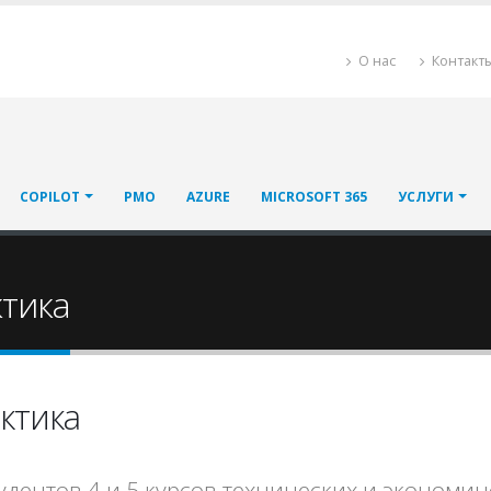
О нас
Контакт
COPILOT
PMO
AZURE
MICROSOFT 365
УСЛУГИ
тика
ктика
удентов 4 и 5 курсов технических и экономич