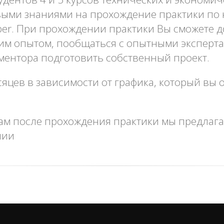
выми знаниями на прохождение практики по
loper. При прохождении практики Вы сможете 
им опытом, пообщаться с опытными экспертам
ментора подготовить собственный проект.
сяцев в зависимости от графика, который вы
м после прохождения практики мы предлага
нии