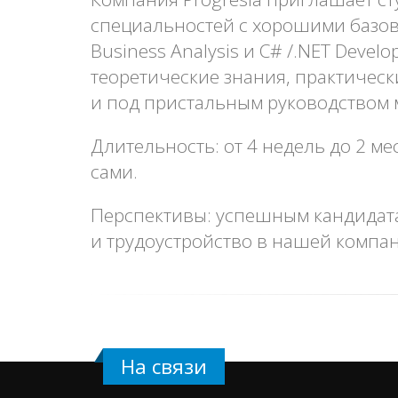
специальностей с хорошими базо
Business Analysis и C# /.NET Deve
теоретические знания, практическ
и под пристальным руководством 
Длительность: от 4 недель до 2 ме
сами.
Перспективы: успешным кандидата
и трудоустройство в нашей компа
На связи