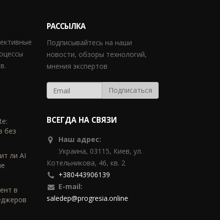
РАССЫЛКА
фективные
Подписывайтесь на наши
роцессы
новости, обзоры технологий,
в.
мнения экспертов
ВСЕГДА НА СВЯЗИ
te:
в без
Наш адрес:
Украина, 03115, Киев, ул.
ит ли AI
Котельникова, 46, кв. 2
ые
+380443906139
E-mail:
тент в
saledep@progresia.online
еджеров