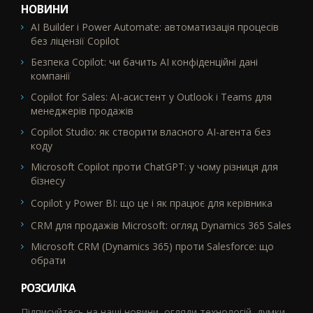
НОВИНИ
AI Builder і Power Automate: автоматизація процесів
без ліцензії Copilot
Безпека Copilot: чи бачить AI конфіденційні дані
компанії
Copilot for Sales: AI-асистент у Outlook і Teams для
менеджерів продажів
Copilot Studio: як створити власного AI-агента без
коду
Microsoft Copilot проти ChatGPT: у чому різниця для
бізнесу
Copilot у Power BI: що це і як працює для керівника
CRM для продажів Microsoft: огляд Dynamics 365 Sales
Microsoft CRM (Dynamics 365) проти Salesforce: що
обрати
РОЗСИЛКА
Підписуйтесь на наші новини, огляди технологій, думки