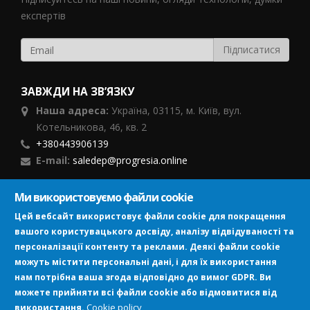
експертів
ЗАВЖДИ НА ЗВ’ЯЗКУ
Наша адреса:
Україна,
03115, м. Київ, вул.
Котельникова, 46,
кв. 2
+380443906139
E-mail:
saledep@progresia.online
Ми використовуємо файли cookie
ПІДПИСУЙСЯ
Цей вебсайт використовує файли cookie для покращення
вашого користувацького досвіду, аналізу відвідуваності та
персоналізації контенту та реклами. Деякі файли cookie
можуть містити персональні дані, і для їх використання
нам потрібна ваша згода відповідно до вимог GDPR. Ви
можете прийняти всі файли cookie або відмовитися від
Image
Cookie policy
використання.