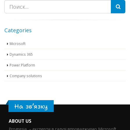
Пошук
Categories
Microsoft
Dynamics 365
Power Platform
Company solutions
На зв’язку
ABOUT US
Progresia – експерти в галузі впроваджуємо Microsoft