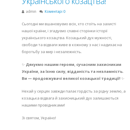
Українського козацтва!
admin
Коментарі 0
Сьогодні ми вшановуємо всіх, хто стоїть на захисті
нашої країни, і згадуємо славні сторінки історії
українського козацтва. Козацький дух мужності,
свободи та відваги живе в кожному з нас і надихає на
боротьбу за мир і незалежність.
✨
Дякуємо нашим героям, сучасним захисникам
України, за їхню силу, відданість та незламність.
Ви — продовжувачі великої козацької традиції!
✨
Нехай у серцях завжди палає гордість за рідну землю, а
козацька відвага й захисницький дух залишаються
нашими провідниками!
Зі святом, Україно!