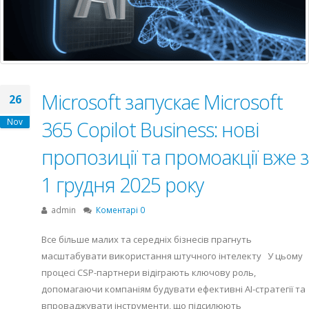
Microsoft запускає Microsoft
26
Nov
365 Copilot Business: нові
пропозиції та промоакції вже з
1 грудня 2025 року
admin
Коментарі 0
Все більше малих та середніх бізнесів прагнуть
масштабувати використання штучного інтелекту У цьому
процесі CSP-партнери відіграють ключову роль,
допомагаючи компаніям будувати ефективні AI-стратегії та
впроваджувати інструменти, що підсилюють