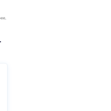
ее,
т