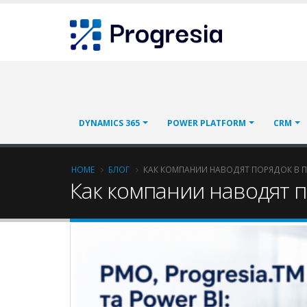
Skip
Progresia
to
main
content
Main
DYNAMICS 365
POWER PLATFORM
CRM
navigation
Breadcrumb
HOME
БЛОГ
КАК КОМПАНИИ НАВОДЯТ ПОРЯДОК В П
Как компании наводят п