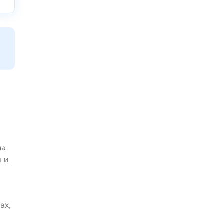
ма
ы и
ах,