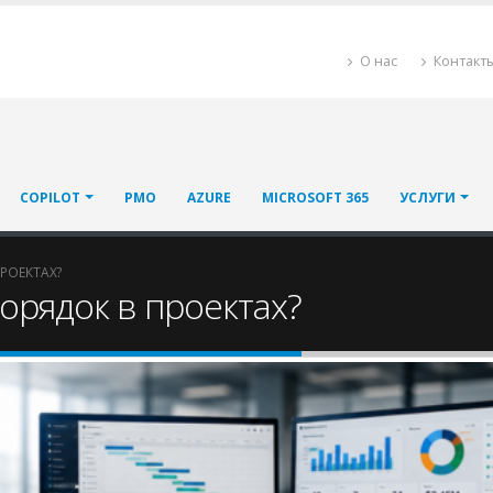
О нас
Контакт
COPILOT
PMO
AZURE
MICROSOFT 365
УСЛУГИ
РОЕКТАХ?
орядок в проектах?