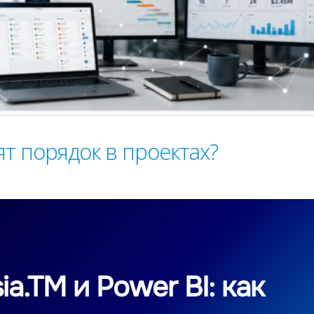
т порядок в проектах?
ia.TM и Power BI: как