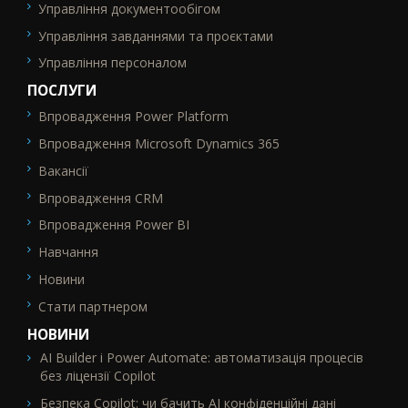
Управління документообігом
Управління завданнями та проєктами
Управління персоналом
ПОСЛУГИ
Впровадження Power Platform
SEO_FTR2
Впровадження Microsoft Dynamics 365
Вакансії
Впровадження CRM
Впровадження Power BI
Навчання
Новини
Стати партнером
НОВИНИ
AI Builder і Power Automate: автоматизація процесів
без ліцензії Copilot
Безпека Copilot: чи бачить AI конфіденційні дані