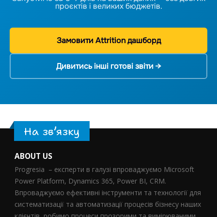
проєктів і великих бюджетів.
Замовити Attrition дашборд
Дивитись інші готові звіти →
На зв’язку
ABOUT US
Progresia – експерти в галузі впроваджуємо Microsoft
Power Platform, Dynamics 365, Power BI, CRM.
Впроваджуємо ефективні інструменти та технології для
систематизації та автоматизації процесів бізнесу наших
клієнтів, робимо процеси прозорими та вимірюваними.