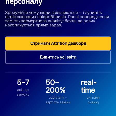
персоналу
Зрозумійте чому люди звільняються — і зупиніть
відтік ключових співробітників. Ранні попередження
замість посмертного аналізу: бачте, де ризик
накопичується прямо зараз.
Отримати Attrition дашборд
Дивитись усі звіти
5–7
50–
real-
200%
time
днів до
запуску
зарплати —
сигнали
вартість заміни
ризику