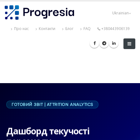
Перейти
Progresia
до
Ukrainian
основного
вмісту
Про нас
Контакти
Блог
FAQ
+380443906139
ГОТОВИЙ ЗВІТ | ATTRITION ANALYTICS
Дашборд текучості