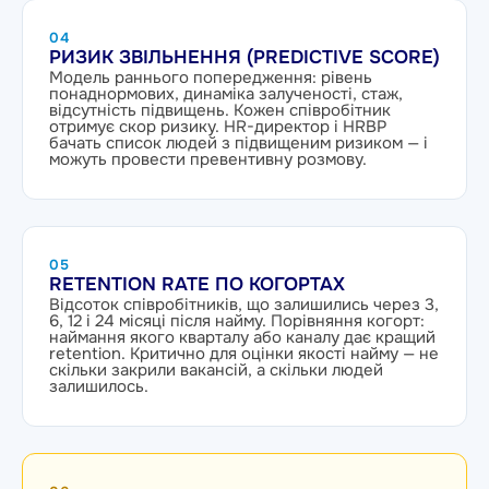
04
РИЗИК ЗВІЛЬНЕННЯ (PREDICTIVE SCORE)
Модель раннього попередження: рівень
понаднормових, динаміка залученості, стаж,
відсутність підвищень. Кожен співробітник
отримує скор ризику. HR-директор і HRBP
бачать список людей з підвищеним ризиком — і
можуть провести превентивну розмову.
05
RETENTION RATE ПО КОГОРТАХ
Відсоток співробітників, що залишились через 3,
6, 12 і 24 місяці після найму. Порівняння когорт:
наймання якого кварталу або каналу дає кращий
retention. Критично для оцінки якості найму — не
скільки закрили вакансій, а скільки людей
залишилось.