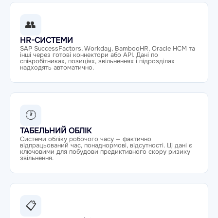
👥
HR-СИСТЕМИ
SAP SuccessFactors, Workday, BambooHR, Oracle HCM та
інші через готові коннектори або API. Дані по
співробітниках, позиціях, звільненнях і підрозділах
надходять автоматично.
🕐
ТАБЕЛЬНИЙ ОБЛІК
Системи обліку робочого часу — фактично
відпрацьований час, понаднормові, відсутності. Ці дані є
ключовими для побудови предиктивного скору ризику
звільнення.
📋