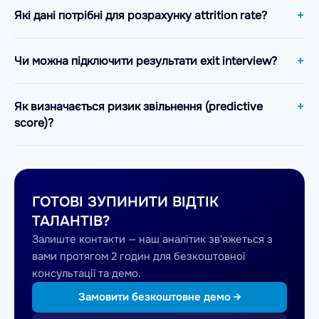
Які дані потрібні для розрахунку attrition rate?
Чи можна підключити результати exit interview?
Як визначається ризик звільнення (predictive
score)?
ГОТОВІ ЗУПИНИТИ ВІДТІК
ТАЛАНТІВ?
Залиште контакти — наш аналітик зв'яжеться з
вами протягом 2 годин для безкоштовної
консультації та демо.
Замовити безкоштовне демо →