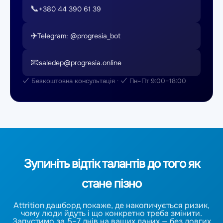
📞
+380 44 390 61 39
✈️
Telegram: @progresia_bot
📧
saledep@progresia.online
✓ Безкоштовна консультація · ✓ Пн–Пт 9:00–18:00
Зупиніть відтік талантів до того як
стане пізно
Attrition дашборд покаже, де накопичується ризик,
чому люди йдуть і що конкретно треба змінити.
Запустимо за 5–7 днів на ваших даних — без довгих