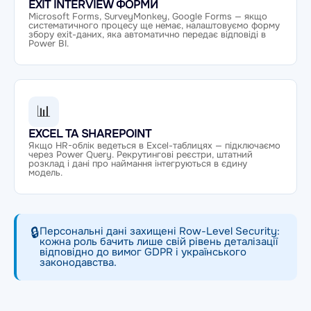
EXIT INTERVIEW ФОРМИ
Microsoft Forms, SurveyMonkey, Google Forms — якщо
систематичного процесу ще немає, налаштовуємо форму
збору exit-даних, яка автоматично передає відповіді в
Power BI.
📊
EXCEL ТА SHAREPOINT
Якщо HR-облік ведеться в Excel-таблицях — підключаємо
через Power Query. Рекрутингові реєстри, штатний
розклад і дані про наймання інтегруються в єдину
модель.
🔒
Персональні дані захищені Row-Level Security:
кожна роль бачить лише свій рівень деталізації
відповідно до вимог GDPR і українського
законодавства.