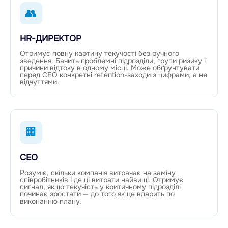
👥
HR-ДИРЕКТОР
Отримує повну картину текучості без ручного
зведення. Бачить проблемні підрозділи, групи ризику і
причини відтоку в одному місці. Може обґрунтувати
перед CEO конкретні retention-заходи з цифрами, а не
відчуттями.
🏢
CEO
Розуміє, скільки компанія витрачає на заміну
співробітників і де ці витрати найвищі. Отримує
сигнал, якщо текучість у критичному підрозділі
починає зростати — до того як це вдарить по
виконанню плану.