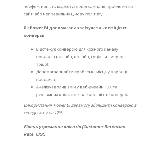
неефективність маркетингової кампанії, проблеми на
сайті або неправильну цінову політику.
Як Power BI допомагає аналізувати коефіцієнт
конверсії:
Відстежує конверсію для кожного каналу
продажів (онлайн, офлайн, соціальні мережі
тощо);
Допомагає знайти проблемні місця у воронці
продажів;
Аналізує вплив змін у веб-дизайні, UX та
рекламних кампаніях на коефіцієнт конверсії.
Використання Power BI дає змогу збільшити конверсію в
середньому на 12%.
Рівень утримання клієнтів (Customer Retention
Rate, CRR)