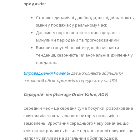
продажів:
Створює динамічні дашборди, що відображають
зміни у продажах у реальному часі;
Дає змогу порівнювати поточні продажі з
минулими періодами та прогнозованими;
Використовує AI-аналітику, щоб виявляти
тенденції, сезонність чи аномальні відхилення у
продажах.
Впровадження Power BI
дає можливість збільшити
загальний обсяг продажів в середньому на 15%.
Середній чек (Average Order Value, AOV)
Середній чек – це середня сума покупки, розрахована
шляхом ділення загального виторгу на кількість
замовлень. Зростання середнього чеку означає, що
клієнти витрачають більше під час кожної покупки, що
напряму впливає на загальний обсяг продажів.