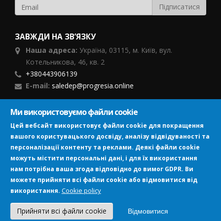
ЗАВЖДИ НА ЗВ’ЯЗКУ
Наша адреса:
Україна,
03115, м. Київ, вул.
Котельникова, 46,
кв. 2
+380443906139
E-mail:
saledep@progresia.online
Ми використовуємо файли cookie
ПІДПИСУЙСЯ
Цей вебсайт використовує файли cookie для покращення
вашого користувацького досвіду, аналізу відвідуваності та
персоналізації контенту та реклами. Деякі файли cookie
можуть містити персональні дані, і для їх використання
нам потрібна ваша згода відповідно до вимог GDPR. Ви
можете прийняти всі файли cookie або відмовитися від
Image
Cookie policy
використання.
©2018-2026 TM Progresia
Політика конфіденційності
|
Прийняти всі файли cookie
Відмовитися
Політика використання файлів cookie