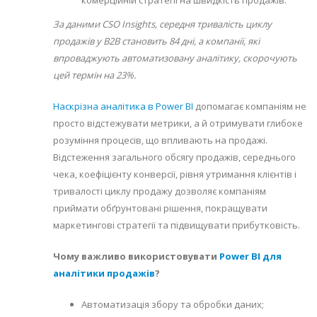
За даними CSO Insights, середня тривалість циклу
продажів у B2B становить 84 дні, а компанії, які
впроваджують автоматизовану аналітику, скорочують
цей термін на 23%.
Наскрізна аналітика в Power BI
допомагає компаніям не
просто відстежувати метрики, а й отримувати глибоке
розуміння процесів, що впливають на продажі.
Відстеження загального обсягу продажів, середнього
чека, коефіцієнту конверсії, рівня утримання клієнтів і
тривалості циклу продажу дозволяє компаніям
приймати обґрунтовані рішення, покращувати
маркетингові стратегії та підвищувати прибутковість.
Чому важливо використовувати
Power BI для
аналітики продажів
?
Автоматизація збору та обробки даних;