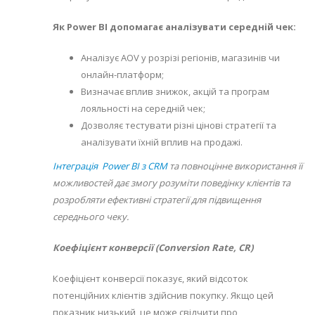
Як Power BI допомагає аналізувати середній чек:
Аналізує AOV у розрізі регіонів, магазинів чи
онлайн-платформ;
Визначає вплив знижок, акцій та програм
лояльності на середній чек;
Дозволяє тестувати різні цінові стратегії та
аналізувати їхній вплив на продажі.
Інтеграція Power BI з CRM
та повноцінне використання її
можливостей дає змогу розуміти поведінку клієнтів та
розробляти ефективні стратегії для підвищення
середнього чеку.
Коефіцієнт конверсії (Conversion Rate, CR)
Коефіцієнт конверсії показує, який відсоток
потенційних клієнтів здійснив покупку. Якщо цей
показник низький, це може свідчити про