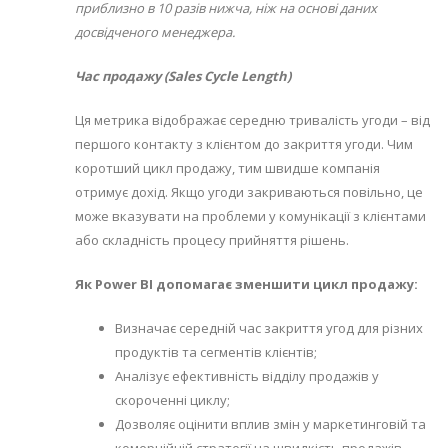
приблизно в 10 разів нижча, ніж на основі даних
досвідченого менеджера.
Час продажу (Sales Cycle Length)
Ця метрика відображає середню тривалість угоди – від
першого контакту з клієнтом до закриття угоди. Чим
коротший цикл продажу, тим швидше компанія
отримує дохід. Якщо угоди закриваються повільно, це
може вказувати на проблеми у комунікації з клієнтами
або складність процесу прийняття рішень.
Як Power BI допомагає зменшити цикл продажу:
Визначає середній час закриття угод для різних
продуктів та сегментів клієнтів;
Аналізує ефективність відділу продажів у
скороченні циклу;
Дозволяє оцінити вплив змін у маркетинговій та
комерційній стратегії на швидкість продажів.