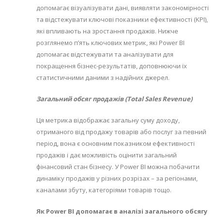
допомагає візуалізувати дані, виявляти закономірності
та відстежувати ключові показники ефективності (KPI),
які впливають на зростання продажів. Нижче
розглянемо п’ять ключових метрик, які Power BI
допомагає відстежувати та аналізувати для
покращення бізнес-результатів, доповнюючи їх
статистичними даними з надійних джерел.
Загальний обсяг продажів (Total Sales Revenue)
Ця метрика відображає загальну суму доходу,
отриманого від продажу товарів або послуг за певний
період, вона є основним показником ефективності
продажів і дає можливість оцінити загальний
фінансовий стан бізнесу. У Power BI можна побачити
динаміку продажів у різних розрізах – за регіонами,
каналами збуту, категоріями товарів тощо.
Як Power BI допомагає в аналізі загального обсягу