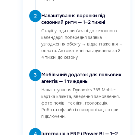
Налаштування воронки під
2
сезонний ритм — 1–2 тижні
Стадії угоди прив'язані до сезонного
календаря: попередня заявка →
узгодження обсягу → відвантаження →
оплата. Автоматичні нагадування за 8 і
4 тижні до сезону.
Мобільний додаток для польових
3
агентів — 1 тиждень
Налаштування Dynamics 365 Mobile:
картка клієнта, введення замовлення,
фото полів і техніки, геолокація.
Робота офлайн із синхронізацією при
підключенні.
Інтеграція з ERP і Power BI — 1–2
4