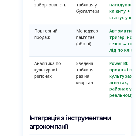
заборгованість
таблиця у
нагадуванн
бухгалтера
клієнту +
статус у ка
Повторний
Менеджер
Автоматич
продаж
пам'ятає
тригер: нов
(або ні)
сезон → но
лід по кліє
Аналітика по
Зведена
Power BI:
культурах і
таблиця
продажі по
регіонах
раз на
культурах,
квартал
агентах,
районах у
реальному 
Інтеграція з інструментами
агрокомпанії