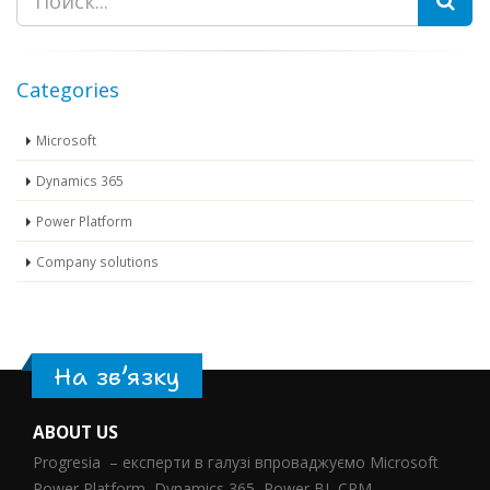
Categories
Microsoft
Dynamics 365
Power Platform
Company solutions
На зв’язку
ABOUT US
Progresia – експерти в галузі впроваджуємо Microsoft
Power Platform, Dynamics 365, Power BI, CRM.