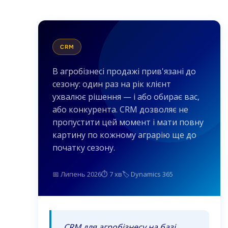
CRM
В агробізнесі продажі прив'язані до
сезону: один раз на рік клієнт
ухвалює рішення — і або обирає вас,
або конкурента. CRM дозволяє не
пропустити цей момент і мати повну
картину по кожному аграрію ще до
початку сезону.
📅 Липень 2026
⏱ 7 хв
🏷 Dynamics 365
CRM для агробізнесу на базі