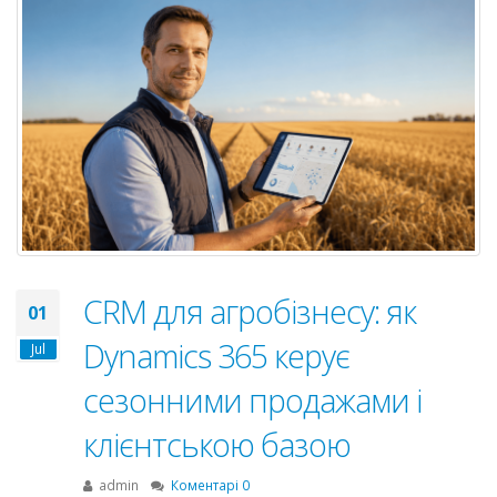
CRM для агробізнесу: як
01
Dynamics 365 керує
Jul
сезонними продажами і
клієнтською базою
admin
Коментарі 0