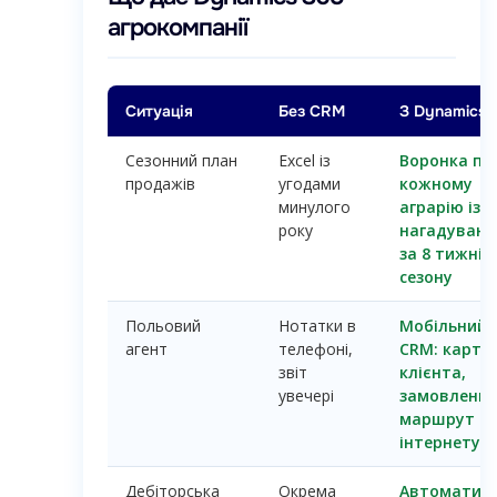
агрокомпанії
Ситуація
Без CRM
З Dynamics 
Сезонний план
Excel із
Воронка по
продажів
угодами
кожному
минулого
аграрію із
року
нагадуван
за 8 тижнів
сезону
Польовий
Нотатки в
Мобільний
агент
телефоні,
CRM: картк
звіт
клієнта,
увечері
замовлення
маршрут —
інтернету
Дебіторська
Окрема
Автоматичн