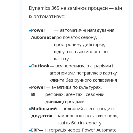
Dynamics 365 не замінює процеси — він
їх автоматизує:
Power
— автоматичні нагадування
Automate
про початок сезону,
прострочену дебіторку,
відсутність активності по
клієнту
Outlook
— вся переписка з аграріями і
агрономами потрапляє в картку
клієнта без ручного копіювання
Power
— аналітика по культурах,
BI
регіонах, агентах і сезонній
динаміці продажів
Мобільний
— польовий агент вводить
додаток
замовлення і нотатки з поля,
навіть без інтернету
ERP
— інтеграція через Power Automate