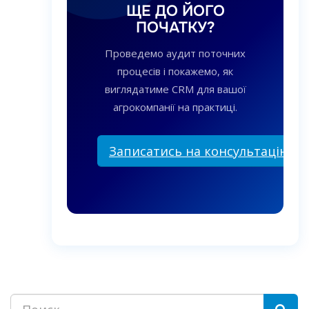
ЩЕ ДО ЙОГО
ПОЧАТКУ?
Проведемо аудит поточних
процесів і покажемо, як
виглядатиме CRM для вашої
агрокомпанії на практиці.
Записатись на консультацію
Пошук