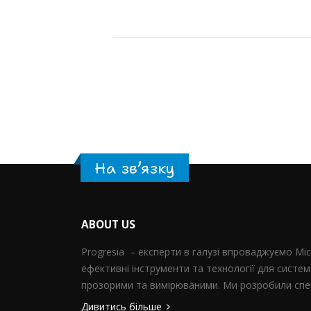
На зв’язку
ABOUT US
Progresia – експерти в галузі впроваджуємо Mi
ефективні інструменти та технології для систем
прозорими та вимірюваними. Ми розробили спец
Дивитись більше