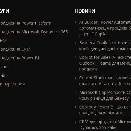
УГИ
НОВИНИ
AI Builder і Power Automat
вадження Power Platform
TR2
автоматизація процесів 
вадження Microsoft Dynamics 365
ліцензії Copilot
нсії
Безпека Copilot: чи бачит
конфіденційні дані компані
овадження CRM
Copilot for Sales: AI-асист
вадження Power BI
Outlook і Teams для мене
чання
продажів
ини
Copilot Studio: як створит
власного AI-агента без к
и партнером
Microsoft Copilot проти C
чому різниця для бізнесу
Copilot у Power BI: що це і
працює для керівника
CRM для продажів Microso
Dynamics 365 Sales