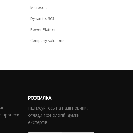
Microsoft
Dynamics 365
Power Platform
Company solutions
РОЗСИЛКА
ємо
Підписуйтесь на наші новини,
мо процеси
огляди технологій, думки
експертів