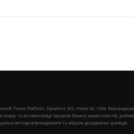
crosoft Power Platform, Dynamics 365, Power BI, CRM. Впроваджу
атизації та автоматизації процесів бізнесу наших клієнтів, роби
іальні методи впровадження та зібрали досвідчених фахівців.