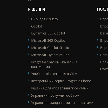
РІШЕННЯ
ПОСЛ
CRM для бізнесу
Впро
SEO_FTR1
SEO_F
Copilot
Впро
Dynamics 365 Copilot
Вака
Microsoft 365 Copilot
Впр
Microsoft Copilot Studio
Впро
Microsoft Dynamics 365
Нав
Progresia.Chat омніканальна
Нов
платформа
Стат
YouControl інтеграція в CRM
Інтеграційний сервіс Progresia.Phone
Рішення для управління проєктами
Управління документообігом
Управління завданнями та проєктами