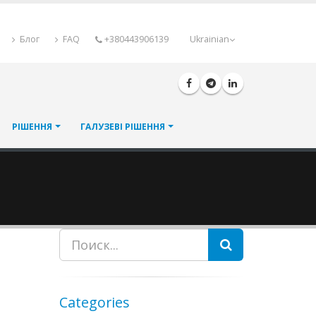
Блог
FAQ
+380443906139
Ukrainian
РІШЕННЯ
ГАЛУЗЕВІ РІШЕННЯ
Пошук
Categories