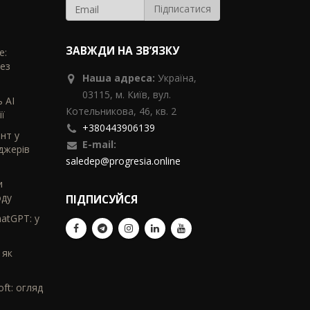
ЗАВЖДИ НА ЗВ’ЯЗКУ
e:
без
Наша адреса:
Україна,
03115, м. Київ, вул.
ь AI
Котельникова, 46,
кв. 2
ї
+380443906139
ент у
E-mail:
джерів
saledep@progresia.online
и
оду
ПІДПИСУЙСЯ
hatGPT: у
 як
ft: огляд