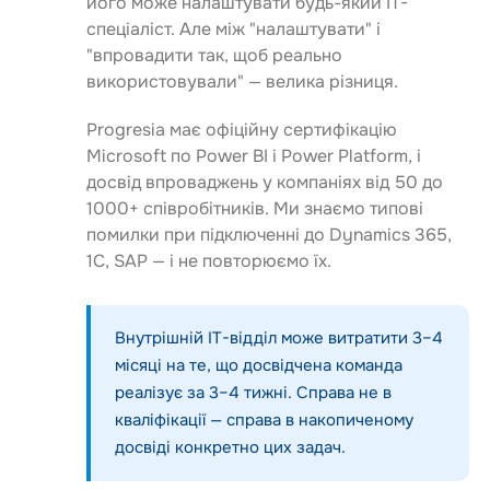
його може налаштувати будь-який IT-
спеціаліст. Але між "налаштувати" і
"впровадити так, щоб реально
використовували" — велика різниця.
Progresia має офіційну сертифікацію
Microsoft по Power BI і Power Platform, і
досвід впроваджень у компаніях від 50 до
1000+ співробітників. Ми знаємо типові
помилки при підключенні до Dynamics 365,
1С, SAP — і не повторюємо їх.
Внутрішній IT-відділ може витратити 3–4
місяці на те, що досвідчена команда
реалізує за 3–4 тижні. Справа не в
кваліфікації — справа в накопиченому
досвіді конкретно цих задач.