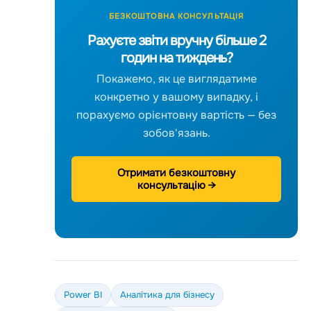
БЕЗКОШТОВНА КОНСУЛЬТАЦІЯ
Рахуєте звіти вручну більше 2
годин на тиждень?
Покажемо, як це виглядатиме
конкретно у вашому випадку, і
порахуємо орієнтовну вартість — без
зобов'язань.
Отримати безкоштовну
консультацію →
Power BI
Аналітика для бізнесу