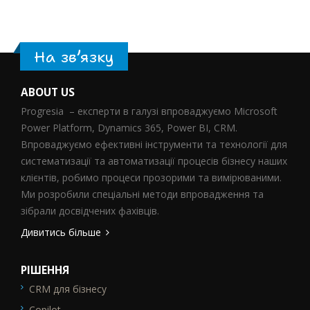
На зв’язку
ABOUT US
Progresia – експерти в галузі впроваджуємо Microsoft
Power Platform, Dynamics 365, Power BI, CRM.
Впроваджуємо ефективні інструменти та технології для
систематизації та автоматизації процесів бізнесу наших
клієнтів, робимо процеси прозорими та вимірюваними.
Ми розробили спеціальні методи впровадження та
зібрали досвідчених фахівців.
Дивитись більше
РІШЕННЯ
CRM для бізнесу
SEO_FTR1
Copilot