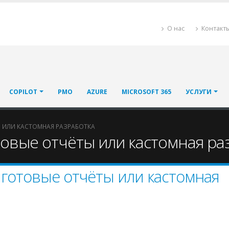
О нас
Контакт
COPILOT
PMO
AZURE
MICROSOFT 365
УСЛУГИ
Ы ИЛИ КАСТОМНАЯ РАЗРАБОТКА
товые отчёты или кастомная ра
 готовые отчёты или кастомная